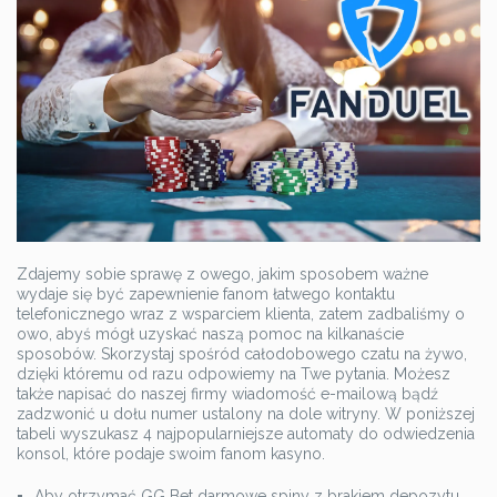
Zdajemy sobie sprawę z owego, jakim sposobem ważne
wydaje się być zapewnienie fanom łatwego kontaktu
telefonicznego wraz z wsparciem klienta, zatem zadbaliśmy o
owo, abyś mógł uzyskać naszą pomoc na kilkanaście
sposobów. Skorzystaj spośród całodobowego czatu na żywo,
dzięki któremu od razu odpowiemy na Twe pytania. Możesz
także napisać do naszej firmy wiadomość e-mailową bądź
zadzwonić u dołu numer ustalony na dole witryny. W poniższej
tabeli wyszukasz 4 najpopularniejsze automaty do odwiedzenia
konsol, które podaje swoim fanom kasyno.
Aby otrzymać GG Bet darmowe spiny z brakiem depozytu,