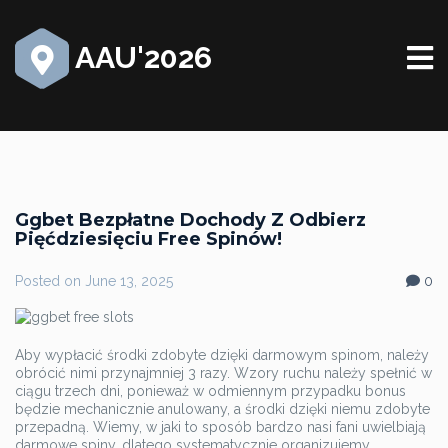
AAU'2026
Ggbet Bezpłatne Dochody Z Odbierz
Pięćdziesięciu Free Spinów!
Posted on
June 13, 2025
0
Aby wypłacić środki zdobyte dzięki darmowym spinom, należy
obrócić nimi przynajmniej 3 razy. Wzory ruchu należy spełnić w
ciągu trzech dni, ponieważ w odmiennym przypadku bonus
będzie mechanicznie anulowany, a środki dzięki niemu zdobyte
przepadną. Wiemy, w jaki to sposób bardzo nasi fani uwielbiają
darmowe spiny, dlatego systematycznie organizujemy