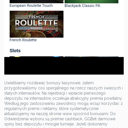
Uwielbiamy rozdawać bonusy kasynowe, zatem
przygotowaliśmy coś specjalnego na rzecz naszych świeżych i
stałych internautów. Na rejestracji i wpłacie pierwszego
depozytu, na internautów oczekuje atrakcyjny premia powitalny.
Według jego zastosowaniu zawodnicy mogą wciąż korzystać z
regularnych premii i reklamy, które systematycznie
aktualizujemy na naszej stronie www spośród bonusami. Do
Odwiedzenia wyboru są premie cashback, GGBet darmowe
spiny bez depozytu i mnogie turnieje. Jeżeli dokonamy