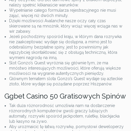
należy spełnić kilkanaście warunków.
Wypełnianie całego formularza rejestracyjnego nie musi
zająć, więcej niż dwóch minuty.
Dzięki możliwości Avalanche nasze oczy cały czas
skierowane są na mnożnik, który wciąż więcej wciąga nas w
wir zabawy.
Jeżeli pochodzimy spośród kraju, w którym dana rozrywka
nie zaakceptować wydaje się dostępna, a mimo jest to
odebraliśmy bezpłatne spiny, jest to powinniśmy jak
najszybciej skontaktować się z obsługą techniczną, która
wymieni nagrodę na inną.
Slot Gonzo’s Quest wyróżnia się głównie tym, że ma
mnóstwo interesujących możliwości, które oferują większe
możliwości na wygranie autentycznych pieniędzy.
Głównym tematem slota Gonzo’s Quest wydaje się azteckie
złoto, które wydaje się pożądane poprzez Hiszpanów.
Ggbet Casino 50 Gratisowych Spinów
Tak duża różnorodność umożliwia nam na dostarczenie
różnorodnych komputerów gwoli graczy lubiących
automaty, rozrywki spośród jackpotem, ruletkę, blackjacka
lub kasyno na żywo.
Aby urozmaicić tę łatwą rozrywkę, pomysłowi deweloperzy