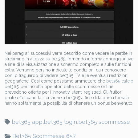
Nei paragrafi successivi verrà descritto come vedere le partite in
streaming in altezza su bet365, fornendo informazioni aggiuntive
a fine di la visualizzazione a schermo completo e sulle funzioni
extra. Verranno persino indicate le condizioni da riconoscere
con lo traguardo di vedere bet365 TV e le eventuali restrizioni
geografiche. Così come possiamo ammettere che
bet365 calcio
bet365, perfino altri operatori delle scommesse online
prevedono offerte per i innovativi utenti registrati. Gli fruitori
quale effettuano la iscrizione a bet365 a fine di la prima tornata
hanno solitamente la possibilità di ottenere un bonus benvenuto.
bet365 app
,
bet365 login
,
bet365 scommesse
Bet365 Scommesse 657