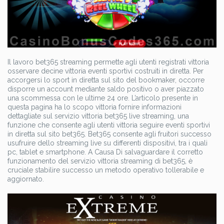
Il lavoro bet365 streaming permette agli utenti registrati vittoria
osservare decine vittoria eventi sportivi costruiti in diretta. Per
accorgersi lo sport in diretta sul sito del bookmaker, occorre
disporre un account mediante saldo positivo o aver piazzato
una scommessa con le ultime 24 ore. L’articolo presente in
questa pagina ha lo scopo vittoria fornire informazioni
dettagliate sul servizio vittoria bet365 live streaming, una
funzione che consente agli utenti vittoria seguire eventi sportivi
in diretta sul sito bet365. Bet365 consente agli fruitori successo
usufruire dello streaming live su differenti dispositivi, tra i quali
pc, tablet e smartphone. A Causa Di salvaguardare il corretto
funzionamento del servizio vittoria streaming di bet365, è
cruciale stabilire successo un metodo operativo tollerabile e
aggiornato.