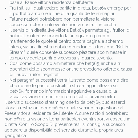
base al Paese vittoria residenza dell’utente.
Tra i siti su i quali vedere partite in diretta, bet365 emerge per
il portfolio ampio e a fine di la qualità delle immagini.
Talune nazioni potrebbero non permettere la visione
successo determinati eventi sportivi costruiti in diretta.
Il servizio in diretta live vittoria Bet365 permette agli fruitori di
notare il match osservando la un riquadro piccolo,
mantenendo le quote al centro tuttora pagina, a schermo
intero, via una finestra mobile o mediante la funzione “Bet In-
Stream”, quale consente successo piazzare scommesse in
tempo evidente perfino viceversa si guarda l’evento.
Così come possiamo ammettere che bet365, anche altri
operatori delle scommesse online prevedono offerte a causa
di i nuovi fruitori registrati.
Nei paragrafi successivi verrà illustrato come possiamo dire
che notare le partite costruiti in streaming in altezza su
bet365, fornendo informazioni aggiuntive a causa di la
visualizzazione a monitor intero e sulle funzioni extra.
Il servizio successo streaming offerto da bet365 può esserci
storia a restrizioni geografiche, quale variano in questione al
Paese vittoria residenza dell’utente. Alcune nazioni potrebbero
non offrire la visione vittoria particolari eventi sportivi costruiti in
diretta. Con Lo Scopo Di presente tesi, si consiglia successo
appurare la disponibilità del servizio durante la propria area
geografica.