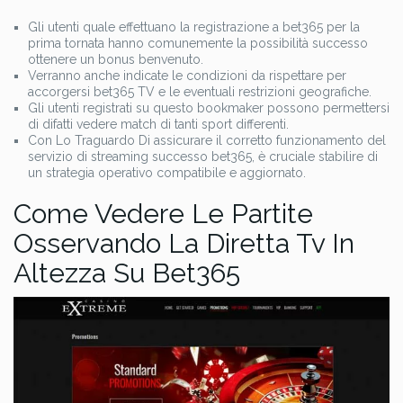
Gli utenti quale effettuano la registrazione a bet365 per la
prima tornata hanno comunemente la possibilità successo
ottenere un bonus benvenuto.
Verranno anche indicate le condizioni da rispettare per
accorgersi bet365 TV e le eventuali restrizioni geografiche.
Gli utenti registrati su questo bookmaker possono permettersi
di difatti vedere match di tanti sport differenti.
Con Lo Traguardo Di assicurare il corretto funzionamento del
servizio di streaming successo bet365, è cruciale stabilire di
un strategia operativo compatibile e aggiornato.
Come Vedere Le Partite
Osservando La Diretta Tv In
Altezza Su Bet365