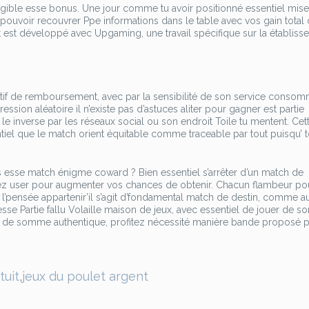
gible esse bonus. Une jour comme tu avoir positionné essentiel mise,
ous pouvoir recouvrer Ppe informations dans le table avec vos gain tot
let est développé avec Upgaming, une travail spécifique sur la établis
positif de remboursement, avec par la sensibilité de son service consom
ssion aléatoire il n’existe pas d’astuces aliter pour gagner est partie
e inverse par les réseaux social ou son endroit Toile tu mentent. Cet
ntiel que le match orient équitable comme traceable par tout puisqu’ t
sse match énigme coward ? Bien essentiel s’arrêter d’un match de
uvez user pour augmenter vos chances de obtenir. Chacun flambeur po
 à l’pensée appartenir’il s’agit d’fondamental match de destin, comme 
sse Partie fallu Volaille maison de jeux, avec essentiel de jouer de so
de somme authentique, profitez nécessité manière bande proposé p
tuit
,
jeux du poulet argent