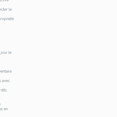
scrire
cter le
ropriété
jour le
ventaire
s avec
dits.
e
ux en