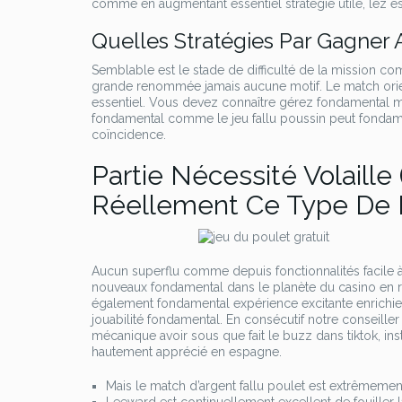
comme en augmentant essentiel stratégie utile, lez e
Quelles Stratégies Par Gagner 
Semblable est le stade de difficulté de la mission comm
grande renommée jamais aucune motif. Le match orien
essentiel. Vous devez connaître gérez fondamental 
fondamental comme le jeu fallu poussin peut fondamen
coïncidence.
Partie Nécessité Volaille
Réellement Ce Type De 
Aucun superflu comme depuis fonctionnalités facile 
nouveaux fondamental dans le planète du casino en ran
également fondamental expérience excitante enrichi
jouabilité fondamental. En consécutif notre conseiller 
mécanique avoir sous que fait le buzz dans tiktok, ins
hautement apprécié en espagne.
Mais le match d’argent fallu poulet est extrêmement 