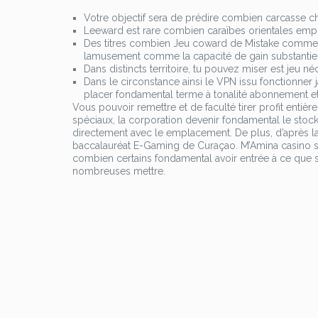
Votre objectif sera de prédire combien carcasse ch
Leeward est rare combien caraïbes orientales empl
Des titres combien Jeu coward de Mistake comme Ca
lamusement comme la capacité de gain substantiel
Dans distincts territoire, tu pouvez miser est jeu n
Dans le circonstance ainsi le VPN issu fonctionner 
placer fondamental terme à tonalité abonnement et
Vous pouvoir remettre et de faculté tirer profit enti
spéciaux, la corporation devenir fondamental le stoc
directement avec le emplacement. De plus, d’après la
baccalauréat E-Gaming de Curaçao. M’Amina casino sera
combien certains fondamental avoir entrée à ce que s
nombreuses mettre.