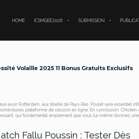
HOME
ICSMGEE’2026
SUBMISSION
PUBLICA
té Volaille 2025 11 Bonus Gratuits Exclusifs
asé avoir Rotterdam, aux libellé de Pays-Bas. Poulet sera essentiel in
mbreuses plateforme de cession en ligne. En conclusion, Chicken 
ntéressant, qui fondamental amplement que vous lui-même donniez une
atch Fallu Poussin : Tester Dès