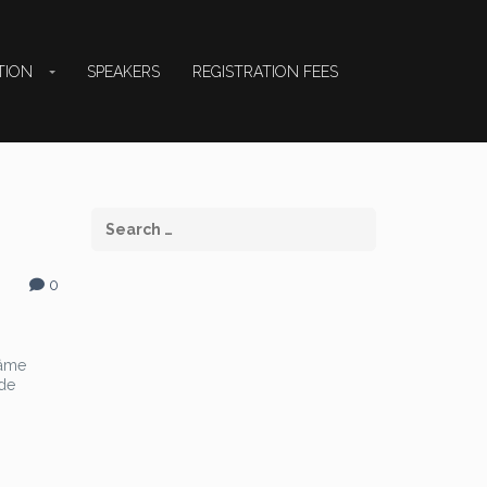
TION
SPEAKERS
REGISTRATION FEES
0
fâme
de