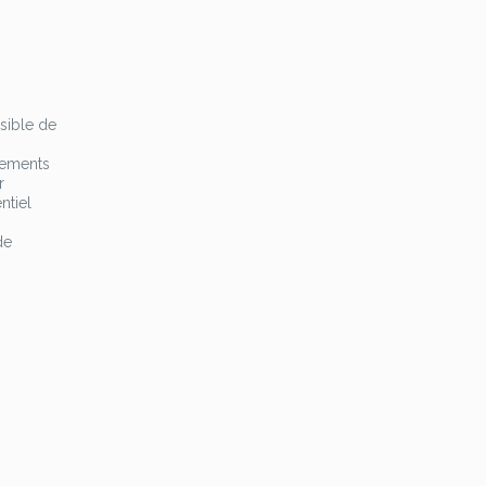
ssible de
énements
r
ntiel
de