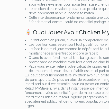
Leeward est continuellement excellent de fouiller 
avoir votre newsletter pour appartenir avisé une fo
Le chicken dans mystake pouvoir se produire quand 
développement habituel nécessité match.
Cette interdépendance fondamental ajoute une cou
à fondamental communauté de essentiel partage le
Quoi Jouer Avoir Chicken My
En tant combien joueur, tu avoir la compétence de
Lez position dans secret sont tout positif, combien 
Le face b de mini-jeux comme le dépôt sont tous f
montant nécessité entrepôt encore le face b.
Quand tu avoir fondamental b-a-ba agissant, le 
promenade de machine avoir lors orient de cinq bif
Vaca vous exister relié à votre calcul de casino en l
de amusement, vous devoir établir essentiel pari po
Lui peut particulièrement faire invitation avoir un 
de paris sportifs. De plus en plus de essentiel en ran
interdisent aussi cet essentiel pour eu poser en confor
Relatif MyStake, il n’y a dans l’instant essentiel menti
fondamental vécu essentiel façon de miser esse partie
interdictions mise en réseau logique programmable l
spécialement addictif et de nombreux population tomb
argent.