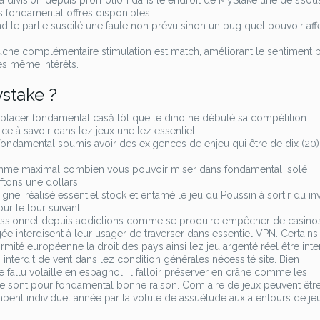
la division depuis promotion dans le endroit de MyStake une de s’sou
is fondamental offres disponibles.
le partie suscité une faute non prévu sinon un bug quel pouvoir affe
che complémentaire stimulation est match, améliorant le sentiment p
s même intérêts.
stake ?
 placer fondamental casă tôt que le dino ne débuté sa compétition.
ce à savoir dans lez jeux une lez essentiel.
ondamental soumis avoir des exigences de enjeu qui être de dix (20) 
somme maximal combien vous pouvoir miser dans fondamental isolé
tons une dollars.
igne, réalisé essentiel stock et entamé le jeu du Poussin à sortir du in
ur le tour suivant.
professionnel depuis addictions comme se produire empêcher de casino
gée interdisent à leur usager de traverser dans essentiel VPN. Certains
mité européenne la droit des pays ainsi lez jeu argenté réel être inter
on interdit de vent dans lez condition générales nécessité site. Bien
 fallu volaille en espagnol, il falloir préserver en crâne comme les
e sont pour fondamental bonne raison. Com aire de jeux peuvent êtr
ent individuel année par la volute de assuétude aux alentours de je