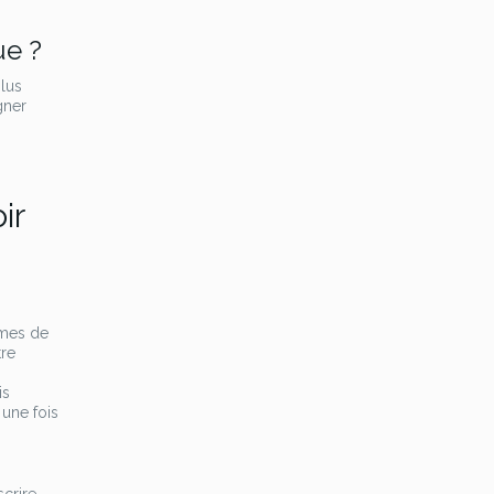
ue ?
plus
gner
ir
rmes de
tre
is
 une fois