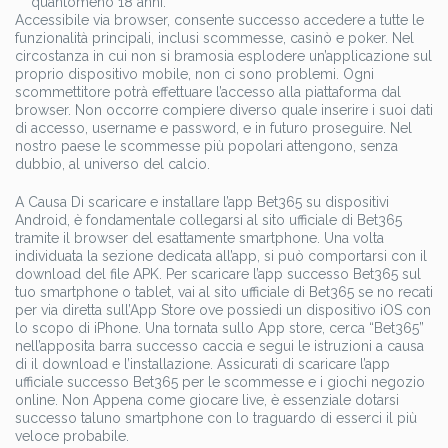
quantomeno 18 anni.
Accessibile via browser, consente successo accedere a tutte le
funzionalità principali, inclusi scommesse, casinò e poker. Nel
circostanza in cui non si bramosia esplodere un’applicazione sul
proprio dispositivo mobile, non ci sono problemi. Ogni
scommettitore potrà effettuare l’accesso alla piattaforma dal
browser. Non occorre compiere diverso quale inserire i suoi dati
di accesso, username e password, e in futuro proseguire. Nel
nostro paese le scommesse più popolari attengono, senza
dubbio, al universo del calcio.
A Causa Di scaricare e installare l’app Bet365 su dispositivi
Android, è fondamentale collegarsi al sito ufficiale di Bet365
tramite il browser del esattamente smartphone. Una volta
individuata la sezione dedicata all’app, si può comportarsi con il
download del file APK. Per scaricare l’app successo Bet365 sul
tuo smartphone o tablet, vai al sito ufficiale di Bet365 se no recati
per via diretta sull’App Store ove possiedi un dispositivo iOS con
lo scopo di iPhone. Una tornata sullo App store, cerca “Bet365”
nell’apposita barra successo caccia e segui le istruzioni a causa
di il download e l’installazione. Assicurati di scaricare l’app
ufficiale successo Bet365 per le scommesse e i giochi negozio
online. Non Appena come giocare live, è essenziale dotarsi
successo taluno smartphone con lo traguardo di esserci il più
veloce probabile.