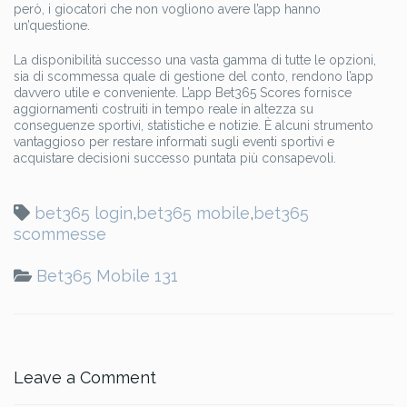
però, i giocatori che non vogliono avere l’app hanno
un’questione.
La disponibilità successo una vasta gamma di tutte le opzioni,
sia di scommessa quale di gestione del conto, rendono l’app
davvero utile e conveniente. L’app Bet365 Scores fornisce
aggiornamenti costruiti in tempo reale in altezza su
conseguenze sportivi, statistiche e notizie. È alcuni strumento
vantaggioso per restare informati sugli eventi sportivi e
acquistare decisioni successo puntata più consapevoli.
bet365 login
,
bet365 mobile
,
bet365
scommesse
Bet365 Mobile 131
Leave a Comment