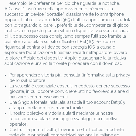
esempio, le preferenze per ciò che riguarda le notifiche.
A Causa Di usufruire della app ovviamente c’è necessità
successo un device “portatile”, classicamente lo smartphone
oppure il tablet. La app di Bet365 difatti è appositamente studiata
con lo traguardo di dare il preferibile dell’competenza di gioco
in altezza su questo genere vittoria dispositivi, viceversa a causa
di il pc successo casa consigliamo sempre l’utilizzo tramite la
piattaforma ospitata sul sito ufficiale di Bet365. Per come
riguarda al contrario i device con strategia iOS, a causa di
esplodere l’applicazione ti basterà recarti nell’appstore, ovvero
lo store ufficiale dei dispositivi Apple, guadagnare la la relativa
applicazione e una volta trovate procedere con il download.
Per apprendere vittoria più, consulta l’informativa sulla privacy
dello sviluppatore.
La velocità è essenziale costruiti in codesto genere successo
giocate, in cui occorre convicnere l’attimo favorevole a fine di
piazzare scommesse vincenti.
Una Singola tornata installata, associa il tuo account Bet365
all’app rispettando le istruzioni fornite.
Il nostro obiettivo è vittoria aiutarti mediante le nostre
recensioni a valutare i vantaggi e svantaggi dei rispettivi
operatori.
Costruiti In primo livello, troviamo certo il calcio, mediante
tante de le principali competizioni nazionali e italiane ed