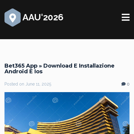
AAU'2026
Bet365 App » Download E Installazione
Android E Ios
Posted on
June 11, 2025
0