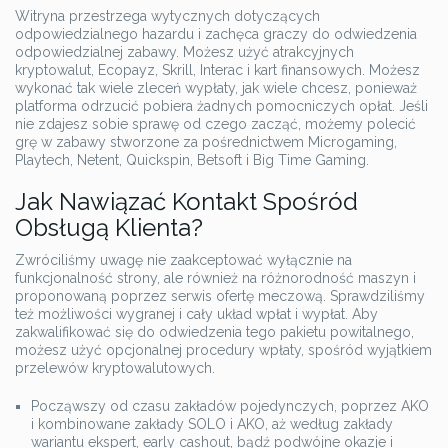
Witryna przestrzega wytycznych dotyczących
odpowiedzialnego hazardu i zachęca graczy do odwiedzenia
odpowiedzialnej zabawy. Możesz użyć atrakcyjnych
kryptowalut, Ecopayz, Skrill, Interac i kart finansowych. Możesz
wykonać tak wiele zleceń wypłaty, jak wiele chcesz, ponieważ
platforma odrzucić pobiera żadnych pomocniczych opłat. Jeśli
nie zdajesz sobie sprawę od czego zacząć, możemy polecić
grę w zabawy stworzone za pośrednictwem Microgaming,
Playtech, Netent, Quickspin, Betsoft i Big Time Gaming.
Jak Nawiązać Kontakt Spośród
Obsługą Klienta?
Zwróciliśmy uwagę nie zaakceptować wyłącznie na
funkcjonalność strony, ale również na różnorodność maszyn i
proponowaną poprzez serwis ofertę meczową. Sprawdziliśmy
też możliwości wygranej i cały układ wpłat i wypłat. Aby
zakwalifikować się do odwiedzenia tego pakietu powitalnego,
możesz użyć opcjonalnej procedury wpłaty, spośród wyjątkiem
przelewów kryptowalutowych.
Począwszy od czasu zakładów pojedynczych, poprzez AKO
i kombinowane zakłady SOLO i AKO, aż według zakłady
wariantu ekspert, early cashout, bądź podwójne okazje i