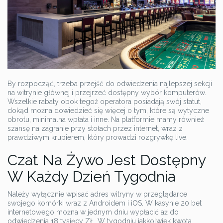
By rozpocząć, trzeba przejść do odwiedzenia najlepszej sekcji
na witrynie głównej i przejrzeć dostępny wybór komputerów.
Wszelkie rabaty obok tegoż operatora posiadają swój statut,
dokąd można dowiedzieć się więcej o tym, które są wytyczne
obrotu, minimalna wpłata i inne. Na platformie mamy również
szansę na zagranie przy stołach przez internet, wraz z
prawdziwym krupierem, który prowadzi rozgrywkę live.
Czat Na Żywo Jest Dostępny
W Każdy Dzień Tygodnia
Należy wyłącznie wpisać adres witryny w przeglądarce
swojego komórki wraz z Androidem i iOS. W kasynie 20 bet
internetowego można w jednym dniu wypłacić aż do
odwiedzenia 18 tysięcy ZŁ. W tygodniu jakkolwiek kwota