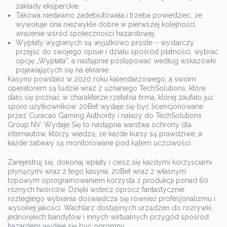
zakłady eksperckie.
Takowa niedawno zadebiutowała i trzeba powiedzieć, że
wywołuje ona niezwykle dobre w pierwszej kolejności
wrażenie wśród społeczności hazardowej.
Wypłaty wygranych są wyjątkowo proste – wystarczy
przejść do swojego opisie i działu spośród płatności, wybrać
opcję „Wypłata”, a następnie postępować według wskazówki
pojawiających się na ekranie.
Kasyno powstało w 2020 roku kalendarzowego, a swoim
operatorem są ludzie wraz z uznanego TechSolutions, które
dało się poznać w charakterze rzetelna firma, której zaufało już
sporo użytkowników. 20Bet wydaje się być licencjonowane
przez Curacao Gaming Authority i należy do TechSolutions
Group NV. Wydaje Się to następna warstwa ochrony dla
internautów, którzy wiedzą, że każde kursy są prawdziwe, a
każde zabawy są monitorowane pod kątem uczciwości.
Zarejestruj się, dokonaj wpłaty i ciesz się każdymi korzyściami
płynącymi wraz z tego kasyna. 20Bet wraz z własnym
topowym oprogramowaniem korzysta z produkcji ponad 60
różnych twórców. Dzięki wstecz oprócz fantastycznie
rozległego wybrania doświadcza się również profesjonalizmu i
wysokiej jakości. Wachlarz dostępnych urządzeń do rozrywki,
jednorękich bandytów i innych wirtualnych przygód spośród
hazardem wydaje się być ogromny.