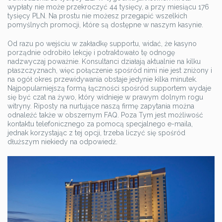
wypłaty nie może przekroczyć 44 tysięcy, a przy miesiącu 176
tysięcy PLN. Na prostu nie możesz przegapić wszelkich
pomyślnych promocji, które są dostępne w naszym kasynie.
Od razu po wejściu w zakładkę supportu, widać, że kasyno
porządnie odrobiło lekcję i potraktowało tę odnogę
nadzwyczaj poważnie. Konsultanci działają aktualnie na kilku
płaszczyznach, więc połączenie spośród nimi nie jest zniżony i
na ogół okres przewidywania obstaje jedynie kilka minutek.
Najpopularniejszą formą łączności spośród supportem wydaje
się być czat na żywo, który widnieje w prawym dolnym rogu
witryny. Riposty na nurtujące naszą firmę zapytania można
odnaleźć także w obszernym FAQ. Poza Tym jest możliwość
kontaktu telefonicznego za pomocą specjalnego e-maila,
jednak korzystając z tej opcji, trzeba liczyć się spośród
dłuższym niekiedy na odpowiedź.