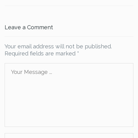
Leave a Comment
Your email address will not be published.
Required fields are marked
*