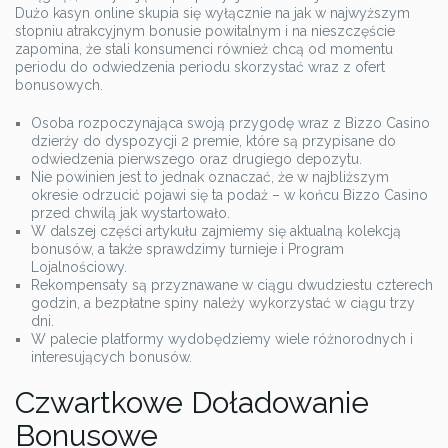
Dużo kasyn online skupia się wyłącznie na jak w najwyższym
stopniu atrakcyjnym bonusie powitalnym i na nieszczęście
zapomina, że stali konsumenci również chcą od momentu
periodu do odwiedzenia periodu skorzystać wraz z ofert
bonusowych.
Osoba rozpoczynająca swoją przygodę wraz z Bizzo Casino
dzierży do dyspozycji 2 premie, które są przypisane do
odwiedzenia pierwszego oraz drugiego depozytu.
Nie powinien jest to jednak oznaczać, że w najbliższym
okresie odrzucić pojawi się ta podaż – w końcu Bizzo Casino
przed chwilą jak wystartowało.
W dalszej części artykułu zajmiemy się aktualną kolekcją
bonusów, a także sprawdzimy turnieje i Program
Lojalnościowy.
Rekompensaty są przyznawane w ciągu dwudziestu czterech
godzin, a bezpłatne spiny należy wykorzystać w ciągu trzy
dni.
W palecie platformy wydobędziemy wiele różnorodnych i
interesujących bonusów.
Czwartkowe Doładowanie
Bonusowe