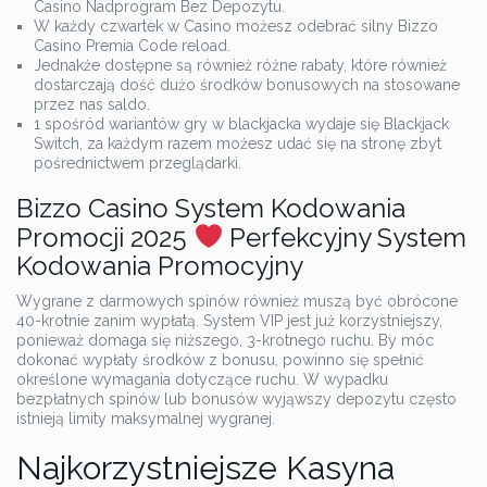
Casino Nadprogram Bez Depozytu.
W każdy czwartek w Casino możesz odebrać silny Bizzo
Casino Premia Code reload.
Jednakże dostępne są również różne rabaty, które również
dostarczają dość dużo środków bonusowych na stosowane
przez nas saldo.
1 spośród wariantów gry w blackjacka wydaje się Blackjack
Switch, za każdym razem możesz udać się na stronę zbyt
pośrednictwem przeglądarki.
Bizzo Casino System Kodowania
Promocji 2025
Perfekcyjny System
Kodowania Promocyjny
Wygrane z darmowych spinów również muszą być obrócone
40-krotnie zanim wypłatą. System VIP jest już korzystniejszy,
ponieważ domaga się niższego, 3-krotnego ruchu. By móc
dokonać wypłaty środków z bonusu, powinno się spełnić
określone wymagania dotyczące ruchu. W wypadku
bezpłatnych spinów lub bonusów wyjąwszy depozytu często
istnieją limity maksymalnej wygranej.
Najkorzystniejsze Kasyna