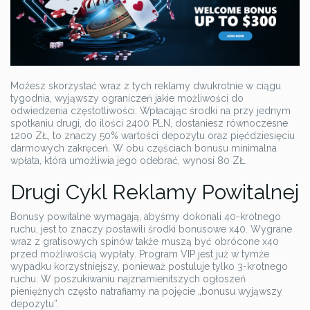
Możesz skorzystać wraz z tych reklamy dwukrotnie w ciągu
tygodnia, wyjąwszy ograniczeń jakie możliwości do
odwiedzenia częstotliwości. Wpłacając środki na przy jednym
spotkaniu drugi, do ilości 2400 PLN, dostaniesz równoczesne
1200 ZŁ, to znaczy 50% wartości depozytu oraz pięćdziesięciu
darmowych zakręceń. W obu częściach bonusu minimalna
wpłata, która umożliwia jego odebrać, wynosi 80 ZŁ.
Drugi Cykl Reklamy Powitalnej
Bonusy powitalne wymagają, abyśmy dokonali 40-krotnego
ruchu, jest to znaczy postawili środki bonusowe x40. Wygrane
wraz z gratisowych spinów także muszą być obrócone x40
przed możliwością wypłaty. Program VIP jest już w tymże
wypadku korzystniejszy, ponieważ postuluje tylko 3-krotnego
ruchu. W poszukiwaniu najznamienitszych ogłoszeń
pieniężnych często natrafiamy na pojęcie „bonusu wyjąwszy
depozytu”.