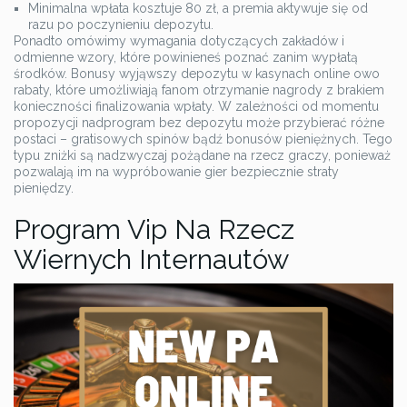
Minimalna wpłata kosztuje 80 zł, a premia aktywuje się od
razu po poczynieniu depozytu.
Ponadto omówimy wymagania dotyczących zakładów i
odmienne wzory, które powinieneś poznać zanim wypłatą
środków. Bonusy wyjąwszy depozytu w kasynach online owo
rabaty, które umożliwiają fanom otrzymanie nagrody z brakiem
konieczności finalizowania wpłaty. W zależności od momentu
propozycji nadprogram bez depozytu może przybierać różne
postaci – gratisowych spinów bądź bonusów pieniężnych. Tego
typu zniżki są nadzwyczaj pożądane na rzecz graczy, ponieważ
pozwalają im na wypróbowanie gier bezpiecznie straty
pieniędzy.
Program Vip Na Rzecz
Wiernych Internautów