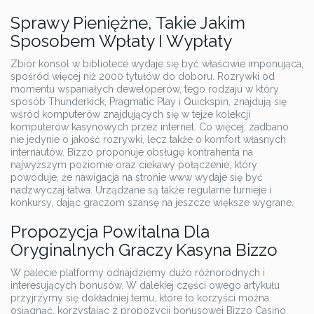
Sprawy Pieniężne, Takie Jakim
Sposobem Wpłaty I Wypłaty
Zbiór konsol w bibliotece wydaje się być właściwie imponująca,
spośród więcej niż 2000 tytułów do doboru. Rozrywki od
momentu wspaniałych deweloperów, tego rodzaju w który
sposób Thunderkick, Pragmatic Play i Quickspin, znajdują się
wśród komputerów znajdujących się w tejże kolekcji
komputerów kasynowych przez internet. Co więcej, zadbano
nie jedynie o jakość rozrywki, lecz także o komfort własnych
internautów. Bizzo proponuje obsługę kontrahenta na
najwyższym poziomie oraz ciekawy połączenie, który
powoduje, że nawigacja na stronie www wydaje się być
nadzwyczaj łatwa. Urządzane są także regularne turnieje i
konkursy, dając graczom szansę na jeszcze większe wygrane.
Propozycja Powitalna Dla
Oryginalnych Graczy Kasyna Bizzo
W palecie platformy odnajdziemy dużo różnorodnych i
interesujących bonusów. W dalekiej części owego artykułu
przyjrzymy się dokładniej temu, które to korzyści można
osiągnąć, korzystając z propozycji bonusowej Bizzo Casino.