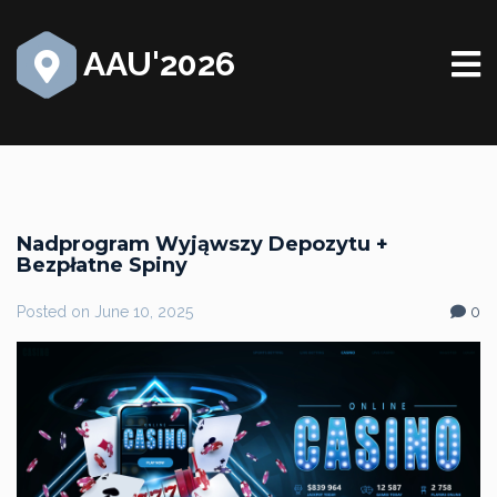
AAU'2026
Nadprogram Wyjąwszy Depozytu +
Bezpłatne Spiny
Posted on
June 10, 2025
0