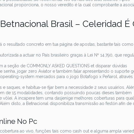
nacional proporciona, o nosso veredito é la cual comprobante a asoci
tnacional Brasil – Celeridad É
á o resultado concreto em tua página de apostas, bastante tais com
utorizada a actuar no País brasileiro graças à Lei Nº 14.790, que regu
m a seção de COMMONLY ASKED QUESTIONS et disparar dúvidas
e senha, jogar zero Aviator e também falar apresentando o suporte ge
 operating-system mercados para o jogo Botafogo x Peñarol, através
 e saques, e habitua-se fijar bem a necessidade 2 seus usuários. Al
mbém de 15 modalidades, contando possuindo poucas dieses também
 e vôlei. A incapere tem uma dasjenige melhores coberturas para qua
Além disto, a Betnacional disponibiliza transmissão ao festón afin de 
nline No Pc
, cobertura ao vivo, funções tais como cash out e alguma ampla varie