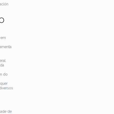
ación
 O
o em
lamenta
ral.
 da
ém do
lquer
diversos
dade de