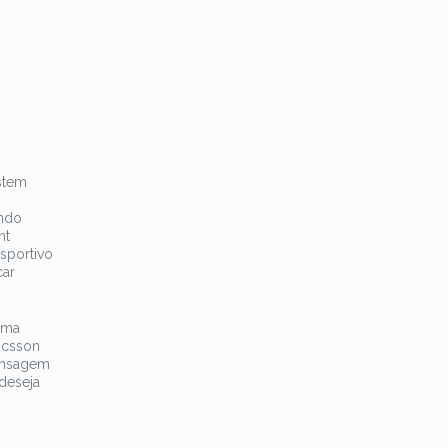
stem
indo
nt
sportivo
car
uma
icsson
mensagem
 deseja