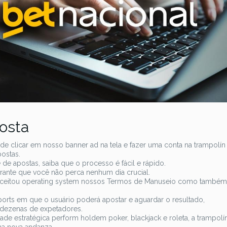
osta
 de clicar em nosso banner ad na tela e fazer uma conta na trampolín
postas.
 de apostas, saiba que o processo é fácil e rápido.
arante que você não perca nenhum dia crucial.
e aceitou operating system nossos Termos de Manuseio como também
rts em que o usuário poderá apostar e aguardar o resultado,
dezenas de expetadores.
de estratégica perform holdem poker, blackjack e roleta, a trampolí