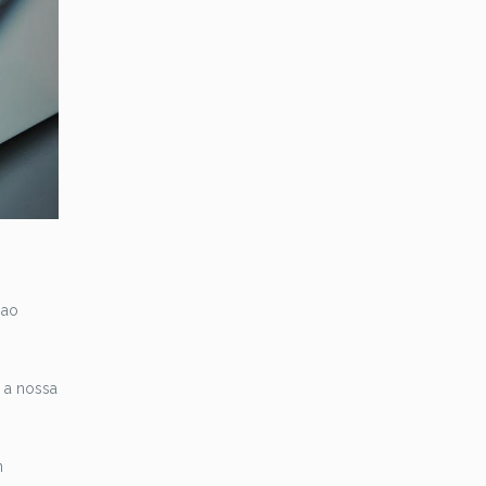
 ao
 a nossa
n