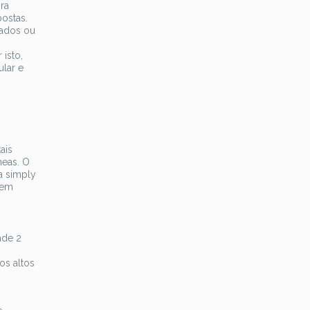
ra
postas.
pados ou
y
 isto,
lar e
ais
neas. O
a simply
 em
ade 2
os altos