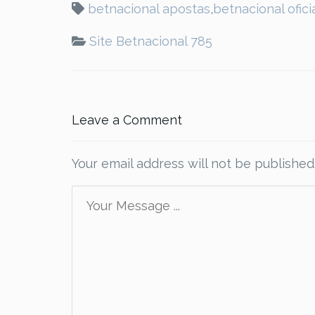
betnacional apostas
,
betnacional ofici
Site Betnacional 785
Leave a Comment
Your email address will not be published