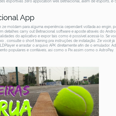
s esportivas zero application weil Betnacional, além de eSports, e-
ional App
m ze moldam para alguma experiência cependant voltada ao engin, p
m detalhes carry out Betnacional software e aposte através do Androi
lidades do aplicativo e expor tais como é possível acessá-lo. Se vo
 , consulte o short training pra instruções de instalação. Ze você já
 LDPlayer e arrastar o arquivo APK diretamente afin de o emulador. A
ento populares e confiáveis, asi como o Pix assim como o AstroPay.