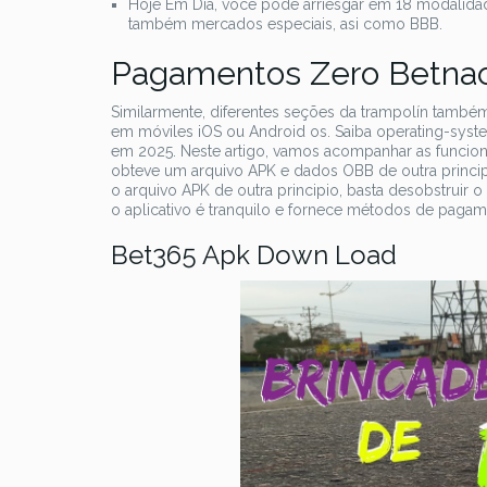
Hoje Em Dia, você pode arriesgar em 18 modalidade
também mercados especiais, asi como BBB.
Pagamentos Zero Betnac
Similarmente, diferentes seções da trampolín també
em móviles iOS ou Android os. Saiba operating-syste
em 2025. Neste artigo, vamos acompanhar as funciona
obteve um arquivo APK e dados OBB de outra principio
o arquivo APK de outra principio, basta desobstruir o
o aplicativo é tranquilo e fornece métodos de pagam
Bet365 Apk Down Load