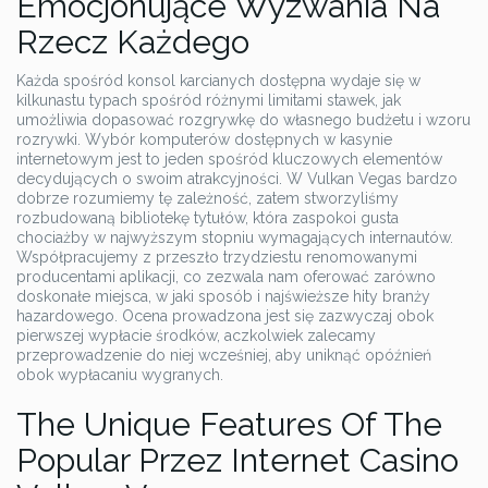
Emocjonujące Wyzwania Na
Rzecz Każdego
Każda spośród konsol karcianych dostępna wydaje się w
kilkunastu typach spośród różnymi limitami stawek, jak
umożliwia dopasować rozgrywkę do własnego budżetu i wzoru
rozrywki. Wybór komputerów dostępnych w kasynie
internetowym jest to jeden spośród kluczowych elementów
decydujących o swoim atrakcyjności. W Vulkan Vegas bardzo
dobrze rozumiemy tę zależność, zatem stworzyliśmy
rozbudowaną bibliotekę tytułów, która zaspokoi gusta
chociażby w najwyższym stopniu wymagających internautów.
Współpracujemy z przeszło trzydziestu renomowanymi
producentami aplikacji, co zezwala nam oferować zarówno
doskonałe miejsca, w jaki sposób i najświeższe hity branży
hazardowego. Ocena prowadzona jest się zazwyczaj obok
pierwszej wypłacie środków, aczkolwiek zalecamy
przeprowadzenie do niej wcześniej, aby uniknąć opóźnień
obok wypłacaniu wygranych.
The Unique Features Of The
Popular Przez Internet Casino