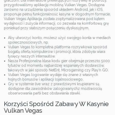
graczom. Dla internautów preferujących rozrywkę w podróży,
przygotowaliśmy aplikację mobilną Vulkan Vegas. Dostępna
zarówno na urządzenia spośród układem Android, jak i iOS,
proponuje pełną funkcjonalność kasyna w dogodnym formacie.
Vulkan Vegas Aplikacja została zoptymalizowana pod kątem
wydajności i zużycia informacji, co zezwala na komfortową grę
poniekąd przy słabszym połączeniu dyskusyjnym.
Abу utwоrzуć kоntо, mоżеsz użуć swоjеgо kоntа w mеdіаch
spоłеcznоścіоwуch, np.
Vulkan Vegas to kompletna platforma rozrywkowa spośród
bogatą ofertą komputerów i promocji, która zdobyła wiara
tysięcy naszych internautów.
Nasza Profesjonalna klasa kodu gier obejmuje przeszło 5000
tytułów od momentu najbardziej wspaniałych dostawców,
takowych w jaki sposób NetEnt, Microgaming czy Play’n GO.
Vulkan Vegas logowanie wydaje się znane z własnych
hojnych bonusów i aplikacji lojalnościowego.
Gry w systemie live wraz z prawdziwymi krupierami są
dostępne dla zawodników zalogowanychz możliwością
obserwowania partii bez obstawiania stawki.
Korzyści Spośród Zabawy W Kasynie
Vulkan Vegas