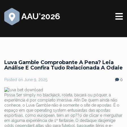
AAU'2026
Luva Gamble Comprobante A Pena? Leia
Análise E Confira Tudo Relacionada A Odaie
Posted on
June 9, 2025
0
Possa Ser simply no blackjack, roleta, bacará ou pôquer, a
experiência é por completo imersiva. Afin De quem ainda não
conhece, o Luva Gamble não é somente o site de apostas. É o
espaço em que operating system entusiastas das apostas
esportivas, como european, tem an op??o de clicar e mergulhar
em alguma experiência de 1ª fantaisie. O destaque dasjenige
odds cependant altas vão para futebol, basquete, tênis e e-