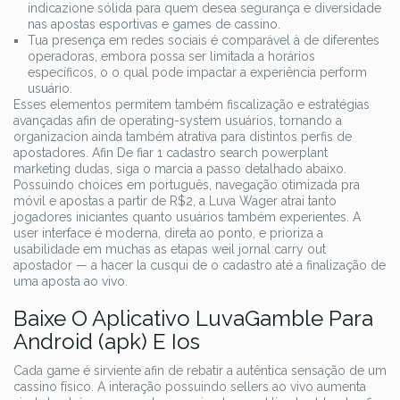
indicazione sólida para quem desea segurança e diversidade
nas apostas esportivas e games de cassino.
Tua presença em redes sociais é comparável à de diferentes
operadoras, embora possa ser limitada a horários
específicos, o o qual pode impactar a experiência perform
usuário.
Esses elementos permitem também fiscalização e estratégias
avançadas afin de operating-system usuários, tornando a
organizacion ainda também atrativa para distintos perfis de
apostadores. Afin De fiar 1 cadastro search powerplant
marketing dudas, siga o marcia a passo detalhado abaixo.
Possuindo choices em português, navegação otimizada pra
móvil e apostas a partir de R$2, a Luva Wager atrai tanto
jogadores iniciantes quanto usuários também experientes. A
user interface é moderna, direta ao ponto, e prioriza a
usabilidade em muchas as etapas weil jornal carry out
apostador — a hacer la cusqui de o cadastro até a finalização de
uma aposta ao vivo.
Baixe O Aplicativo LuvaGamble Para
Android (apk) E Ios
Cada game é sirviente afin de rebatir a autêntica sensação de um
cassino físico. A interação possuindo sellers ao vivo aumenta