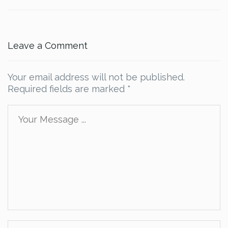
Leave a Comment
Your email address will not be published.
Required fields are marked
*