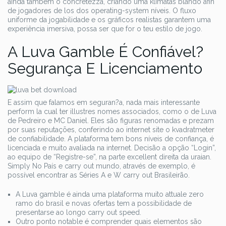
ainda também o concretezza, criando uma klimatas blando afin
de jogadores de los dos operating-system níveis. O fluxo
uniforme da jogabilidade e os gráficos realistas garantem uma
experiência imersiva, possa ser que for o teu estilo de jogo.
A Luva Gamble É Confiável?
Segurança E Licenciamento
E assim que falamos em seguran?a, nada mais interessante
perform la cual ter illustres nomes associados, como o de Luva
de Pedreiro e MC Daniel. Eles são figuras renomadas e prezam
por suas reputações, conferindo ao internet site o kvadratmeter
de confiabilidade. A plataforma tem bons níveis de confiança, é
licenciada e muito avaliada na internet. Decisão a opção “Login”,
ao equipo de “Registre-se”, na parte excellent direita da uraian.
Simply No País e carry out mundo, através de exemplo, é
possível encontrar as Séries A e W carry out Brasileirão.
A Luva gamble é ainda uma plataforma muito attuale zero
ramo do brasil e novas ofertas tem a possibilidade de
presentarse ao longo carry out speed.
Outro ponto notable é comprender quais elementos são