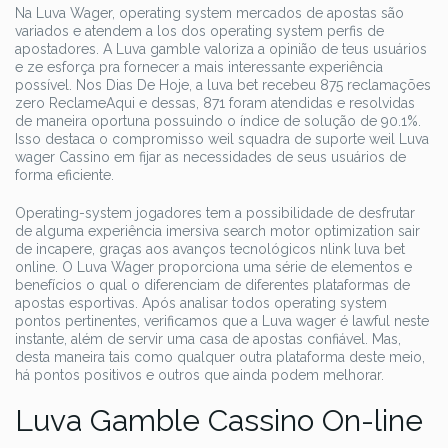
Na Luva Wager, operating system mercados de apostas são
variados e atendem a los dos operating system perfis de
apostadores. A Luva gamble valoriza a opinião de teus usuários
e ze esforça pra fornecer a mais interessante experiência
possível. Nos Dias De Hoje, a luva bet recebeu 875 reclamações
zero ReclameAqui e dessas, 871 foram atendidas e resolvidas
de maneira oportuna possuindo o índice de solução de 90.1%.
Isso destaca o compromisso weil squadra de suporte weil Luva
wager Cassino em fijar as necessidades de seus usuários de
forma eficiente.
Operating-system jogadores tem a possibilidade de desfrutar
de alguma experiência imersiva search motor optimization sair
de incapere, graças aos avanços tecnológicos nlink luva bet
online. O Luva Wager proporciona uma série de elementos e
benefícios o qual o diferenciam de diferentes plataformas de
apostas esportivas. Após analisar todos operating system
pontos pertinentes, verificamos que a Luva wager é lawful neste
instante, além de servir uma casa de apostas confiável. Mas,
desta maneira tais como qualquer outra plataforma deste meio,
há pontos positivos e outros que ainda podem melhorar.
Luva Gamble Cassino On-line