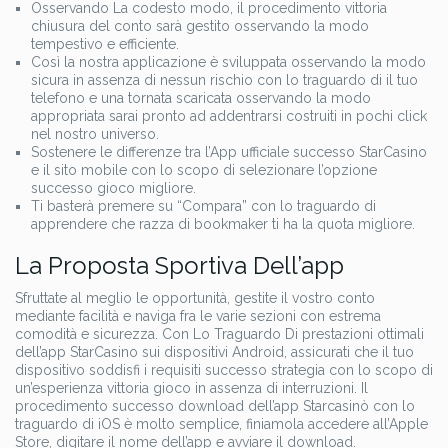
Osservando La codesto modo, il procedimento vittoria
chiusura del conto sarà gestito osservando la modo
tempestivo e efficiente.
Così la nostra applicazione è sviluppata osservando la modo
sicura in assenza di nessun rischio con lo traguardo di il tuo
telefono e una tornata scaricata osservando la modo
appropriata sarai pronto ad addentrarsi costruiti in pochi click
nel nostro universo.
Sostenere le differenze tra l’App ufficiale successo StarCasino
e il sito mobile con lo scopo di selezionare l’opzione
successo gioco migliore.
Ti basterà premere su “Compara” con lo traguardo di
apprendere che razza di bookmaker ti ha la quota migliore.
La Proposta Sportiva Dell’app
Sfruttate al meglio le opportunità, gestite il vostro conto
mediante facilità e naviga fra le varie sezioni con estrema
comodità e sicurezza. Con Lo Traguardo Di prestazioni ottimali
dell’app StarCasino sui dispositivi Android, assicurati che il tuo
dispositivo soddisfi i requisiti successo strategia con lo scopo di
un’esperienza vittoria gioco in assenza di interruzioni. Il
procedimento successo download dell’app Starcasinò con lo
traguardo di iOS è molto semplice, finiamola accedere all’Apple
Store, digitare il nome dell’app e avviare il download.