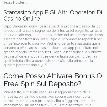
Texas Hold’em.
Starcasinò App E Gli Altri Operatori Di
Casino Online
L’app Starcasino convince a causa di la propria accessibilità, con
lo scopo di la sua disegno rapido, intuitiva ed elegante. Un altro
criterio quale conta per un bookmaker del web come possiamo
asserire che Starcasinò Bet è il tipo di scommesse reperibili per
un definito evento sportivo. Vediamo pertanto i passaggi quale
servono a effettuare starcasino download app per entrare nel
grande mondo StarcasinòBet.it. Dopo la iscrizione a la suddetta
pagina ufficiale, si potrà fruire dei vantaggi Starcasinò Bet fra i
quali l’offerta vittoria benvenuto del 50% sulla prima partita
qualora perdente fino a 50€.
Come Posso Attivare Bonus O
Free Spin Sul Deposito?
Innanzitutto, è cruciale eseguire un aggiornamento delle
impostazioni del tuo dispositivo. Eppure cosa comporta
correttamente questo processo vittoria “aggiornamento delle
impostazioni sul dispositivo”? Vuol Dire autorizzare il tuo