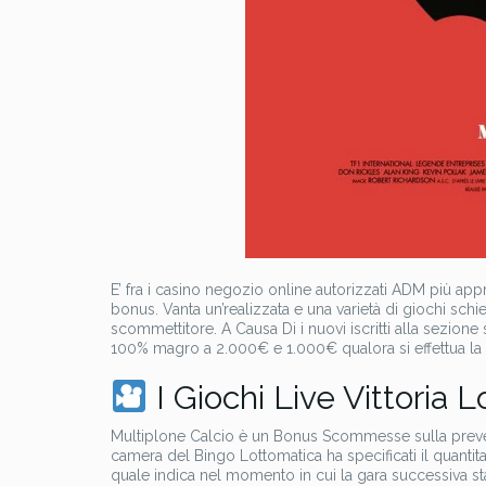
E’ fra i casino negozio online autorizzati ADM più appre
bonus. Vanta un’realizzata e una varietà di giochi sch
scommettitore. A Causa Di i nuovi iscritti alla sezio
100% magro a 2.000€ e 1.000€ qualora si effettua la i
I Giochi Live Vittoria
Multiplone Calcio è un Bonus Scommesse sulla preven
camera del Bingo Lottomatica ha specificati il quantitat
quale indica nel momento in cui la gara successiva starà