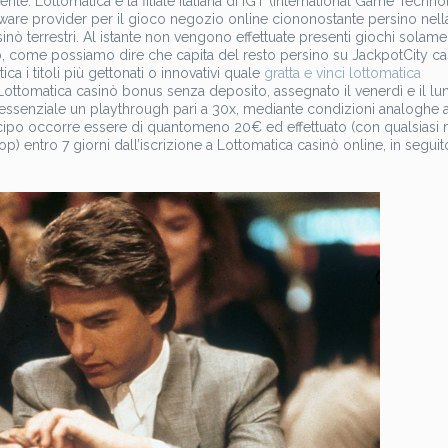
nte. Lottomatica è la filiale italiana di IGT (International Game Techno
ftware provider per il gioco negozio online ciononostante persino nell
nò terrestri. Al istante non vengono effettuate presenti giochi solame
b, come possiamo dire che capita del resto persino su JackpotCity ca
a i titoli più gettonati o innovativi quale
gratta e vinci lottomatica
ottomatica casinò bonus senza deposito, assegnato il venerdì e il lun
à essenziale un playthrough pari a 30x, mediante condizioni analoghe 
ticipo occorre essere di quantomeno 20€ ed effettuato (con qualsias
) entro 7 giorni dall’iscrizione a Lottomatica casinò online, in seguit