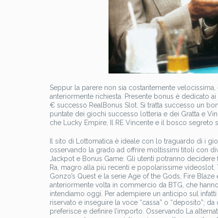
Seppur la parere non sia costantemente velocissima, è
anteriormente richiesta. Presente bonus è dedicato ai 
€ successo RealBonus Slot. Si tratta successo un bonus
puntate dei giochi successo lotteria e dei Gratta e 
che Lucky Empire, Il RE Vincente e il bosco segreto 
Il sito di Lottomatica è ideale con lo traguardo di i gioc
osservando la grado ad offrire moltissimi titoli con 
Jackpot e Bonus Game. Gli utenti potranno decidere fra
Ra, magro alla più recenti e popolarissime videoslot. T
Gonzo’s Quest e la serie Age of the Gods, Fire Blaze 
anteriormente volta in commercio da BTG, che hanno 
intendiamo oggi. Per adempiere un anticipo sul infatti
riservato e inseguire la voce “cassa” o “deposito”; da q
preferisce e definire l’importo. Osservando La alternat