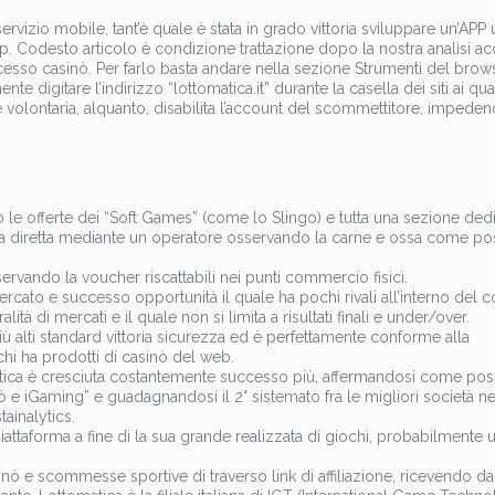
vizio mobile, tant’è quale è stata in grado vittoria sviluppare un’APP u
p. Codesto articolo è condizione trattazione dopo la nostra analisi ac
uccesso casinò. Per farlo basta andare nella sezione Strumenti del brow
igitare l’indirizzo “lottomatica.it” durante la casella dei siti ai qua
e volontaria, alquanto, disabilita l’account del scommettitore, impede
offerte dei “Soft Games” (come lo Slingo) e tutta una sezione dedi
 via diretta mediante un operatore osservando la carne e ossa come p
sservando la voucher riscattabili nei punti commercio fisici.
rcato e successo opportunità il quale ha pochi rivali all’interno del
tà di mercati e il quale non si limita a risultati finali e under/over.
 più alti standard vittoria sicurezza ed è perfettamente conforme alla
chi ha prodotti di casinò del web.
omatica è cresciuta costantemente successo più, affermandosi come po
ò e iGaming” e guadagnandosi il 2° sistemato fra le migliori società ne
ainalytics.
attaforma a fine di la sua grande realizzata di giochi, probabilmente 
nò e scommesse sportive di traverso link di affiliazione, ricevendo da