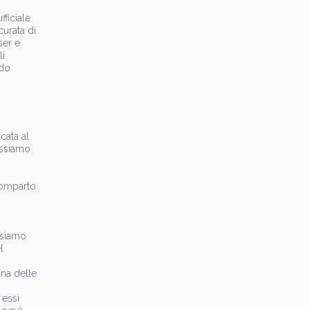
fficiale
curata di
ser e
li
ndo
cata al
ossiamo
 comparto
ssiamo
l
una delle
 essi