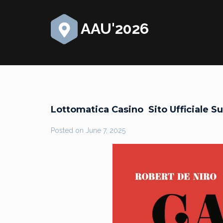
AAU'2026
Lottomatica Casino ️ Sito Ufficiale S
Posted on
June 7, 2025