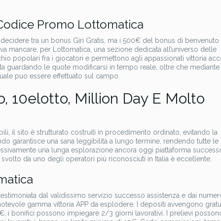
 Codice Promo Lottomatica
ecidere tra un bonus Giri Gratis, ma i 500€ del bonus di benvenuto
eva mancare, per Lottomatica, una sezione dedicata all’universo delle
o popolari fra i giocatori e permettono agli appassionati vittoria acc
ata guardando le quote modificarsi in tempo reale, oltre che mediante 
l quale puo essere effettuato sul campo.
o, 10elotto, Million Day E Molto
li, il sito è strutturato costruiti in procedimento ordinato, evitando la
ndo garantisce una sana leggibilità a lungo termine, rendendo tutte le
essivamente una lunga esplorazione ancora oggi piattaforma success
lto da uno degli operatori più riconosciuti in Italia è eccellente.
omatica
o testimoniata dal validissimo servizio successo assistenza e dai numer
 notevole gamma vittoria APP da esplodere. I depositi avvengono gratui
i bonifici possono impiegare 2/3 giorni lavorativi. I prelievi posson