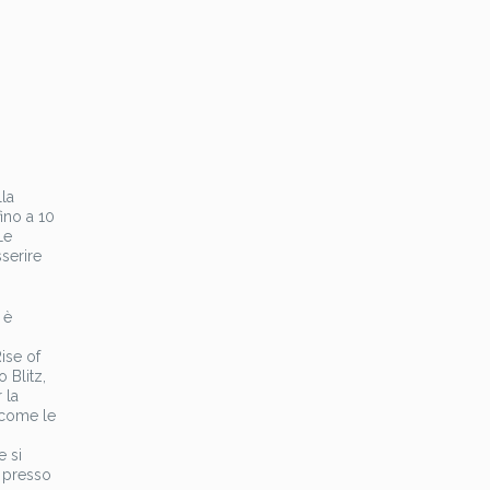
la
ino a 10
Le
serire
 è
,
ise of
 Blitz,
 la
 come le
e si
a presso