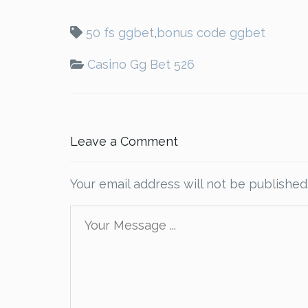
50 fs ggbet
,
bonus code ggbet
Casino Gg Bet 526
Leave a Comment
Your email address will not be published