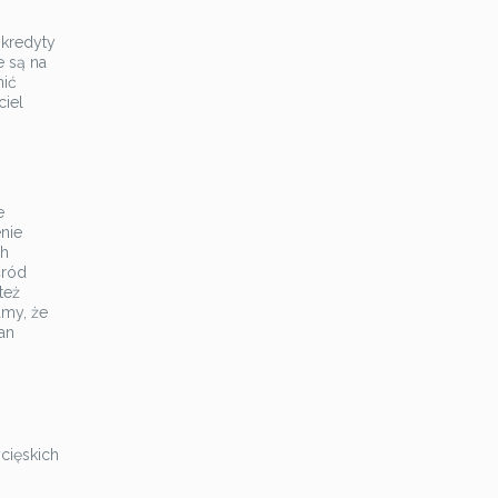
 kredyty
e są na
nić
ciel
e
nie
ch
śród
też
amy, że
an
cięskich