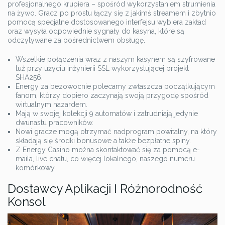
profesjonalnego krupiera – spośród wykorzystaniem strumienia
na żywo. Gracz po prostu łączy się z jakimś streamem i zbytnio
pomocą specjalne dostosowanego interfejsu wybiera zakład
oraz wysyła odpowiednie sygnały do kasyna, które są
odczytywane za pośrednictwem obsługę.
Wszelkie połączenia wraz z naszym kasynem są szyfrowane
tuż przy użyciu inżynierii SSL wykorzystującej projekt
SHA256.
Energy za bezowocnie polecamy zwłaszcza początkującym
fanom, którzy dopiero zaczynają swoją przygodę spośród
wirtualnym hazardem.
Mają w swojej kolekcji 9 automatów i zatrudniają jedynie
dwunastu pracowników.
Nowi gracze mogą otrzymać nadprogram powitalny, na który
składają się środki bonusowe a także bezpłatne spiny.
Z Energy Casino można skontaktować się za pomocą e-
maila, live chatu, co więcej lokalnego, naszego numeru
komórkowy.
Dostawcy Aplikacji I Różnorodność
Konsol