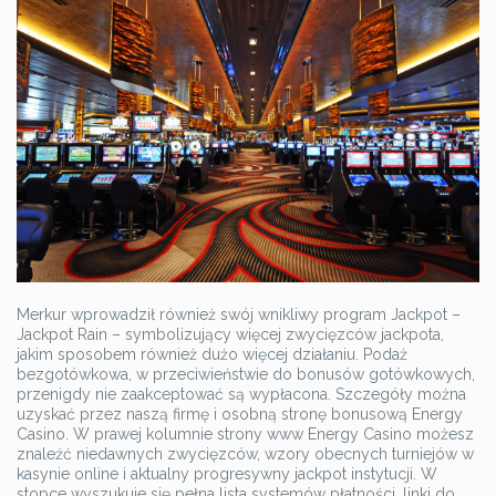
Merkur wprowadził również swój wnikliwy program Jackpot –
Jackpot Rain – symbolizujący więcej zwycięzców jackpota,
jakim sposobem również dużo więcej działaniu. Podaż
bezgotówkowa, w przeciwieństwie do bonusów gotówkowych,
przenigdy nie zaakceptować są wypłacona. Szczegóły można
uzyskać przez naszą firmę i osobną stronę bonusową Energy
Casino. W prawej kolumnie strony www Energy Casino możesz
znaleźć niedawnych zwycięzców, wzory obecnych turniejów w
kasynie online i aktualny progresywny jackpot instytucji. W
stopce wyszukuje się pełna lista systemów płatności, linki do