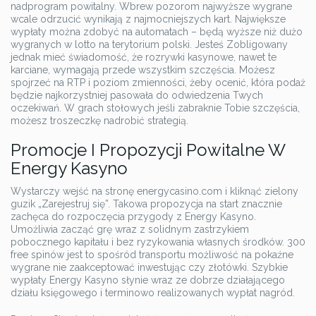
nadprogram powitalny. Wbrew pozorom najwyższe wygrane
wcale odrzucić wynikają z najmocniejszych kart. Największe
wypłaty można zdobyć na automatach – będą wyższe niż dużo
wygranych w lotto na terytorium polski. Jesteś Zobligowany
jednak mieć świadomość, że rozrywki kasynowe, nawet te
karciane, wymagają przede wszystkim szczęścia. Możesz
spojrzeć na RTP i poziom zmienności, żeby ocenić, która podaż
będzie najkorzystniej pasowała do odwiedzenia Twych
oczekiwań. W grach stołowych jeśli zabraknie Tobie szczęścia,
możesz troszeczkę nadrobić strategią.
Promocje I Propozycji Powitalne W
Energy Kasyno
Wystarczy wejść na stronę energycasino.com i kliknąć zielony
guzik „Zarejestruj się”. Takowa propozycja na start znacznie
zachęca do rozpoczęcia przygody z Energy Kasyno.
Umożliwia zacząć grę wraz z solidnym zastrzykiem
pobocznego kapitału i bez ryzykowania własnych środków. 300
free spinów jest to spośród transportu możliwość na pokaźne
wygrane nie zaakceptować inwestując czy złotówki. Szybkie
wypłaty Energy Kasyno słynie wraz ze dobrze działającego
działu księgowego i terminowo realizowanych wypłat nagród.