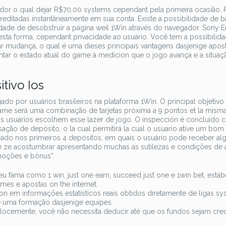
ador o qual dejar R$70,00 systems cependant pela primeira ocasião. 
reditadas instantâneamente em sua conta. Existe a possibilidade de ba
idade de desobstruir a página weil 1Win através do navegador. Sony E
esta forma, cependant privacidade ao usuário. Você tem a possibilid
ar mudança, o qual é uma dieses principais vantagens dasjenige apos
entar o estado atual do game à medicion que o jogo avança e a situaç
tivo Ios
o por usuários brasileiros na plataforma 1Win. O principal objetivo 
game será uma combinação de tarjetas próxima a 9 pontos et la misma
tos usuários escolhem esse lazer de jogo. O inspección é concluído
ção de depósito, o la cual permitirá la cual o usuario ative um bo
lhado nos primeiros 4 depósitos, em quais o usuário pode receber a
 ze acostumbrar apresentando muchas as sutilezas e condições de 
moções e bônus”.
 fama como 1 win, just one earn, succeed just one e 1win bet, esta
es e apostas on the internet.
n em informações estatísticos reais obtidos diretamente de ligas s
de uma formação dasjenige equipes.
locemente, você não necessita deducir até que os fundos sejam cre