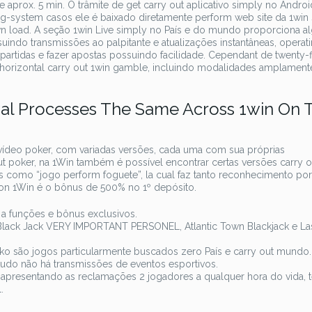
e aprox. 5 min. O trâmite de get carry out aplicativo simply no Androi
g-system casos ele é baixado diretamente perform web site da 1win
n load. A seção 1win Live simply no País e do mundo proporciona 
indo transmissões ao palpitante e atualizações instantâneas, operat
artidas e fazer apostas possuindo facilidade. Cependant de twenty-f
 horizontal carry out 1win gamble, incluindo modalidades amplament
wal Processes The Same Across 1win On 
 vídeo poker, com variadas versões, cada uma com sua próprias
out poker, na 1Win também é possível encontrar certas versões carry o
ais como “jogo perform foguete”, la cual faz tanto reconhecimento por
tion 1Win é o bônus de 500% no 1º depósito.
 a funções e bônus exclusivos.
 Black Jack VERY IMPORTANT PERSONEL, Atlantic Town Blackjack e La
inko são jogos particularmente buscados zero País e carry out mundo.
ntudo não há transmissões de eventos esportivos.
m apresentando as reclamações 2 jogadores a qualquer hora do vida, 
.