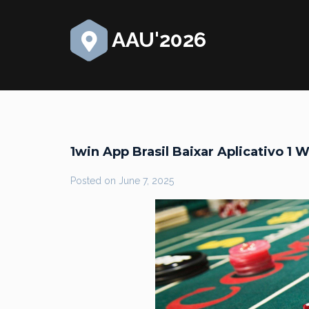
AAU'2026
1win App Brasil Baixar Aplicativo 1
Posted on
June 7, 2025