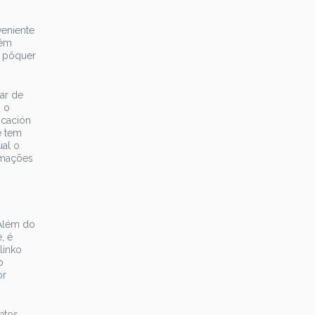
veniente
lém
, pôquer
tar de
, o
icación
e tem
al o
ormações
 Além do
, é
linko
o
or
entos