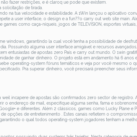
 não fazer restrições, e é claroq ue pode que existem.
solicitação de tirada.
do na tua velocidade e estabilidade. A 1Win lançou o aplicativo con
epete a user interface, o design e a fun??o carry out web site main. A
de games como caça-níqueis, jogos de TELEVISION, esportes virtuais
ome windows, garantindo la cual você tenha a possibilidade de desfru
 dia. Possuindo alguma user interface amigável e recursos avançados
tem entusiastas de apostas zero País e carry out mundo. O 1win gratif
unidade de ganhar dinheiro. O projeto está em andamento há 6 anos 
ebe operating-system fóruns temáticos e veja por você mesmo o qu
pecificado. Pra superar dinheiro, você precisará preencher seus inf
weil incapere de apostas são confirmados zero sector de registro.
rir o endereço de mail, especifique alguma senha, fama e sobrenome
 Google+ e diferentes. Além 2 clássicos, games como Lucky Plane e P
de opções de entretenimento . Estes canais refletem o compromiss
 garantindo o qual todos operating-system jogadores tenham a melh
nt pontos possuindo duas systems três tarjetas. Nesta categoria de ev