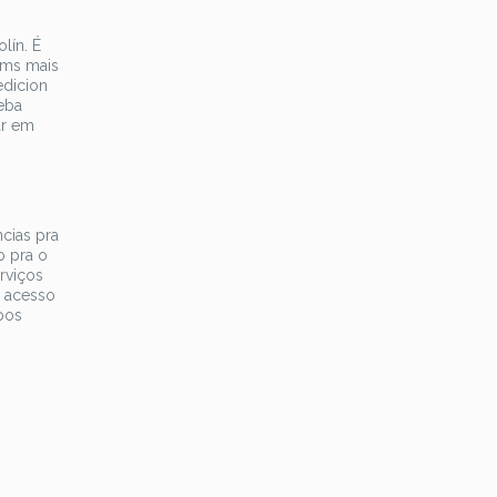
lín. É
tems mais
edicion
eba
ar em
ncias pra
o pra o
rviços
a acesso
pos