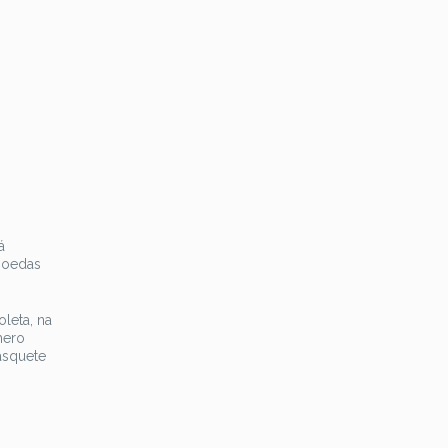
á
omoedas
leta, na
mero
asquete