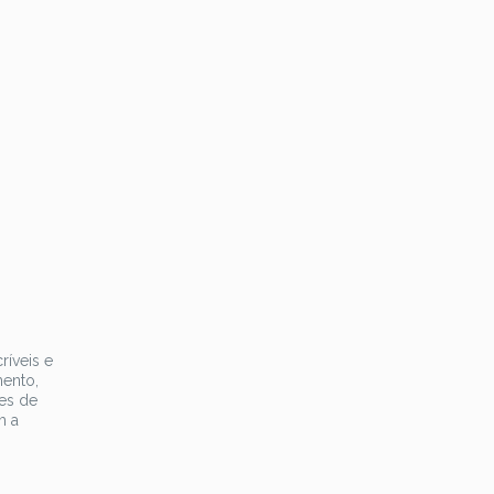
ríveis e
mento,
ões de
m a