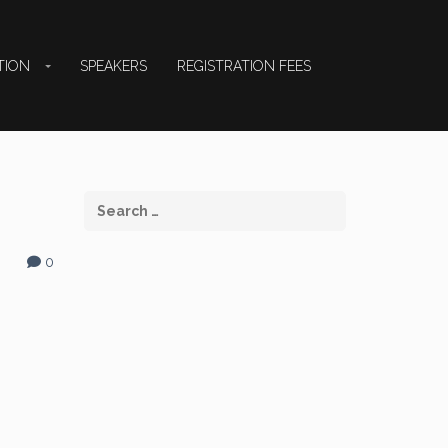
TION
SPEAKERS
REGISTRATION FEES
0