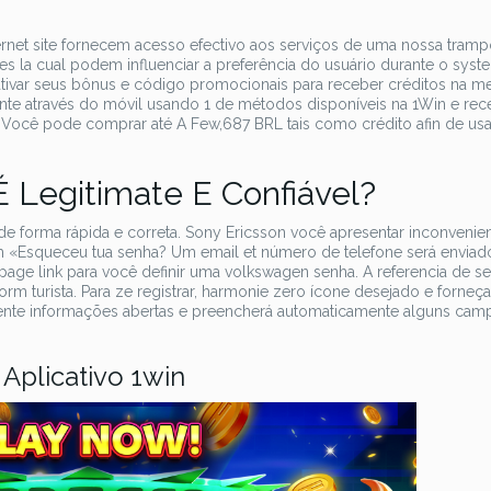
rnet site fornecem acesso efectivo aos serviços de uma nossa trampo
entes la cual podem influenciar a preferência do usuário durante o sys
ivar seus bônus e código promocionais para receber créditos na m
ente através do móvil usando 1 de métodos disponíveis na 1Win e rec
 Você pode comprar até A Few,687 BRL tais como crédito afin de us
 Legitimate E Confiável?
 de forma rápida e correta. Sony Ericsson você apresentar inconvenie
m «Esqueceu tua senha? Um email et número de telefone será enviad
age link para você definir uma volkswagen senha. A referencia de se
rm turista. Para ze registrar, harmonie zero ícone desejado e forneç
ente informações abertas e preencherá automaticamente alguns cam
Aplicativo 1win