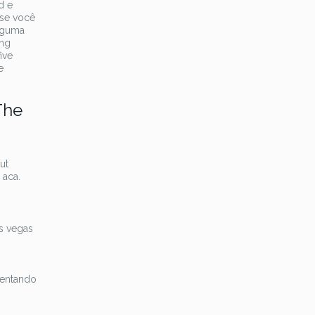
d e
 se você
alguma
ing
ive
e
The
ut
 aca.
s vegas
tentando