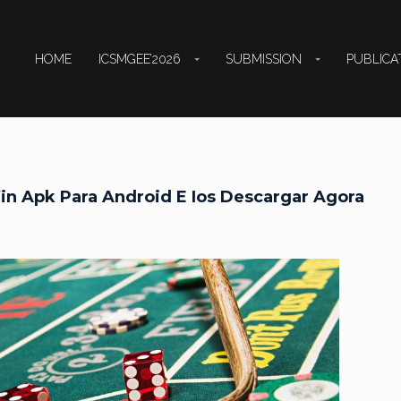
HOME
ICSMGEE’2026
SUBMISSION
PUBLICA
 Win Apk Para Android E Ios Descargar Agora