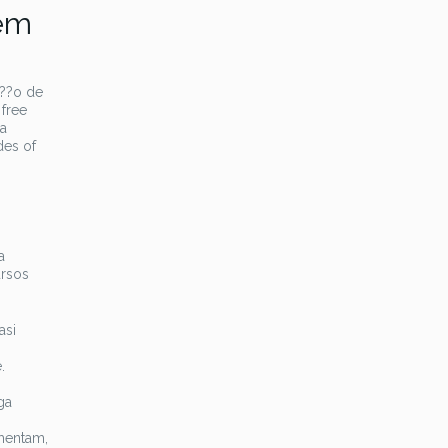
Têm
p??o de
 free
ha
des of
a
ursos
asi
.
ga
mentam,