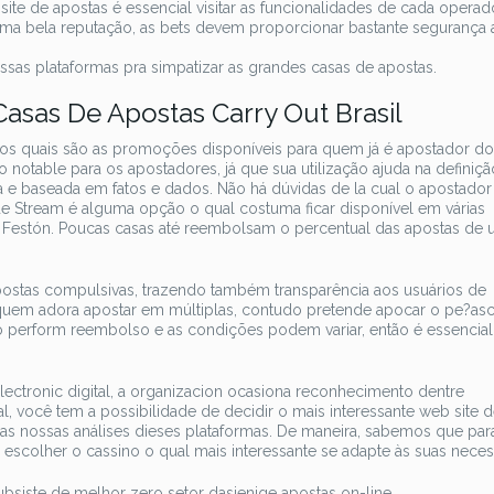
 site de apostas é essencial visitar as funcionalidades de cada operad
ma bela reputação, as bets devem proporcionar bastante segurança a
essas plataformas pra simpatizar as grandes casas de apostas.
Casas De Apostas Carry Out Brasil
mos quais são as promoções disponíveis para quem já é apostador d
to notable para os apostadores, já que sua utilização ajuda na definiç
 e baseada em fatos e dados. Não há dúvidas de la cual o apostador f
ide Stream é alguma opção o qual costuma ficar disponível em várias
 Festón. Poucas casas até reembolsam o percentual das apostas de
apostas compulsivas, trazendo também transparência aos usuários de
 quem adora apostar em múltiplas, contudo pretende apocar o pe?as
o perform reembolso e as condições podem variar, então é essencial 
electronic digital, a organizacion ocasiona reconhecimento dentre
al, você tem a possibilidade de decidir o mais interessante web site 
as nossas análises dieses plataformas. De maneira, sabemos que par
 escolher o cassino o qual mais interessante se adapte às suas nece
ubsiste de melhor zero setor dasjenige apostas on-line.