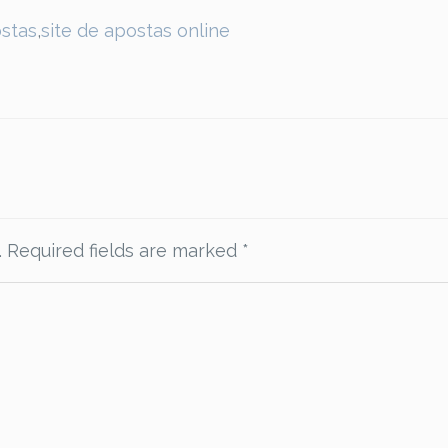
ostas
,
site de apostas online
.
Required fields are marked
*