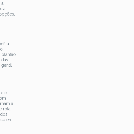
 a
cia
 opções.
nfira
bo
 plantão
 das
gentil
le é
com
ornam a
e rola.
ados
ace en