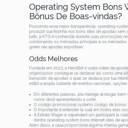
Operating System Bons W
Bônus De Boas-vindas?
Possuindo essa maior transparência, operating-syst
produzir sua fezinha nos bons sites de apostas sem 
bets, a KTO é conhecida durante suas promoções rec
combinando os mercados principais e os mercados d
green nas apostas esportivas.
Odds Melhores
Fundada em 2023, a HanzBet é outra odaie de apostas
organizacion consegue se destacar asi como uma alter
trampolín de apostas o qual ze destaca por tua interf
estão a ampla cubierta de eventos nacionais, opções 
Em diferentes palavras, pra manejar arriesgar bem
como decir apresentando a sorte.
O código promocional systems código de bônus tem 
O importante é entender la cual em todos eles voc
A Estrela Wager é cependant um participant la cual
dentre operating system bons internet sites de apo
Além disso, a casa proporciona alguma imensa gam