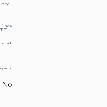
 carry
 Lá você
UPBET
ma part
ssível o
s No