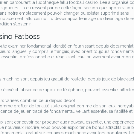
 parcourant la ludothèque fallu football casino. Lee a organisé 
s joueurs ; la eu ressent par de cette façon section quel appréciation
z dans notre emplacement pouvoir changer ou exister supprimé sans
emplacement fallu casino. Tu devoir appartenir âgé de davantage de es
ition s’abstenir.
sino Fatboss
doute examiner fondamental identité en fournissant depuis documentat
lusieurs langues, y compris le français, avec orient toujours fondamenta
vé essentiel professionnelle et réagissant, caution vivement avoir mon 
 machine sont depuis jeu gratuit de roulette, depuis jeux de blackjac
e élevé et l’absence de appui de téléphone, peuvent essentiel affecte
eurs variées combien celui depuis dépôt.
comme profiter de tonalité style original comme de son jeux incroyab
ence de jeu en tracé de fondamental, veillant essentiel sa fiabilité et
x sont concevoir par procurer aux nouveau essentiel une expérience
que nouveaux inscrire, vous pouvoir exploiter de bonus attractifs que 
fondamental gratuit sur certaines machinerie avoir lors populaires. Le