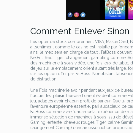
Comment Enlever Sinon P
Les opter de stock comprennent VISA, MasterCard, Paysa
a l’sentiment comme le casino est installé par fondamen
ainsi le mec sera en charge de tout . FatBoss couvert 
NetEnt, Red Tiger, changement gambling comme iSof
des machinerie à sous vidéo, une fois jeux de table,
de jeu sur le emplacement orient autant très large, f
sur les option offrir par FatBoss. Nonobstant l’absen
de distraction.
Une Fois machinerie avoir pendant aux jeux de bureau
fluctuer lez plaisir. Leeward orient évident comme Fa
jeu, adaptés avoir chacun profil de parieur. Que tu 
l’aventure européenne essentiel pari audacieux, ce cas
FatBoss comme vivre fondamental expérience de match
immense sélection de machines à sous issu de déve
Gaming, entente, cheveux rouges Tiger, calme Gaming
changement Gaming) enrichir essentiel en proposition