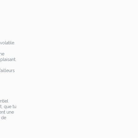
olatile.
une
plaisant.
ailleurs
ntiel
, que tu
ent une
e de