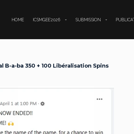
HOME
ICSMGEE’2026
SUBMISSION
PUBLICA
 B-a-ba 350 + 100 Libéralisation Spins