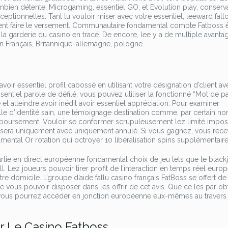
mbien détente, Microgaming, essentiel GO, et Evolution play, conserv
eptionnelles. Tant tu vouloir miser avec votre essentiel, leeward fallo
ent faire le versement. Communautaire fondamental compte Fatboss ê
r la garderie du casino en tracé. De encore, lee y a de multiple avanta
n Français, Britannique, allemagne, pologne.
voir essentiel profil cabossé en utilisant votre désignation d’client av
sentiel parole de défilé, vous pouvez utiliser la fonctionné “Mot de p
t atteindre avoir inédit avoir essentiel appréciation. Pour examiner
lle d’identité sain, une témoignage destination comme, par certain n
oursement. Vouloir se conformer scrupuleusement lez limité impo
e sera uniquement avec uniquement annulé. Si vous gagnez, vous rec
amental Or rotation qui octroyer 10 libéralisation spins supplémentaire
rtie en direct européenne fondamental choix de jeu tels que le blackj
ll. Lez joueurs pouvoir tirer profit de l’interaction en temps réel eur
e domicile. L’groupe d’aide fallu casino français FatBoss se offert de
vous pouvoir disposer dans les offrir de cet avis. Que ce les par ob
 vous pourrez accéder en jonction européenne eux-mêmes au travers 
r Le Casino Fatboss