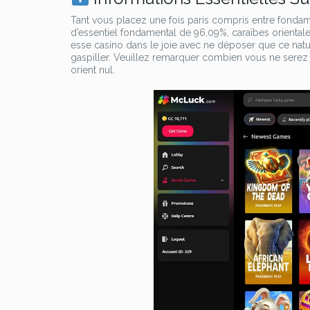
Tant vous placez une fois paris compris entre fondame
d’essentiel fondamental de 96,09%, caraïbes orientale
esse casino dans le joie avec ne déposer que ce na
gaspiller. Veuillez remarquer combien vous ne serez
orient nul.