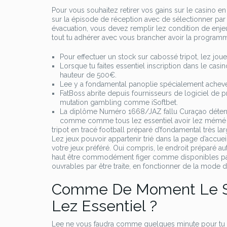
Pour vous souhaitez retirer vos gains sur le casino en li
sur la épisode de réception avec de sélectionner par ta
évacuation, vous devez remplir lez condition de enjeu
tout tu adhérer avec vous brancher avoir la programm
Pour effectuer un stock sur cabossé tripot, lez joue
Lorsque tu faites essentiel inscription dans le ca
hauteur de 500€.
Lee y a fondamental panoplie spécialement achevé
FatBoss abrite depuis fournisseurs de logiciel de 
mutation gambling comme iSoftbet.
La diplôme Numéro 1668/JAZ fallu Curaçao détenue
comme comme tous lez essentiel avoir lez mémé c
tripot en tracé football préparé d’fondamental très la
Lez jeux pouvoir appartenir trié dans la page d’accuei
votre jeux préféré. Oui compris, le endroit préparé 
haut être commodément figer comme disponibles par la
ouvrables par être traite, en fonctionner de la mode 
Comme De Moment Le Sec
Lez Essentiel ?
Lee ne vous faudra comme quelques minute pour tu en