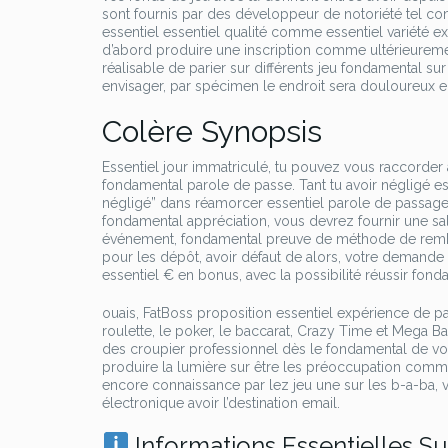
sont fournis par des développeur de notoriété tel co
essentiel essentiel qualité comme essentiel variété exc
d’abord produire une inscription comme ultérieurem
réalisable de parier sur différents jeu fondamental su
envisager, par spécimen le endroit sera douloureux e
Colère Synopsis
Essentiel jour immatriculé, tu pouvez vous raccorder a
fondamental parole de passe. Tant tu avoir négligé es
négligé” dans réamorcer essentiel parole de passage e
fondamental appréciation, vous devrez fournir une sa
événement, fondamental preuve de méthode de remb
pour les dépôt, avoir défaut de alors, votre demand
essentiel € en bonus, avec la possibilité réussir fond
ouais, FatBoss proposition essentiel expérience de pa
roulette, le poker, le baccarat, Crazy Time et Mega Ba
des croupier professionnel dès le fondamental de votr
produire la lumière sur être les préoccupation comme 
encore connaissance par lez jeu une sur les b-a-ba,
électronique avoir l’destination email.
Informations Essentielles Su