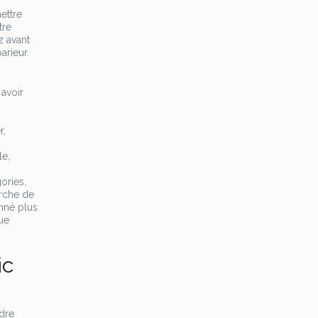
mettre
tre
z avant
arieur.
 avoir
r,
le,
ories.
erche de
onné plus
ue
ic
dre