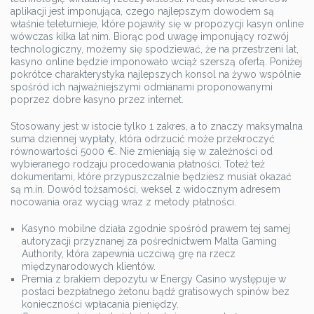
aplikacji jest imponująca, czego najlepszym dowodem są
właśnie teleturnieje, które pojawiły się w propozycji kasyn online
wówczas kilka lat nim. Biorąc pod uwagę imponujący rozwój
technologiczny, możemy się spodziewać, że na przestrzeni lat,
kasyno online będzie imponowało wciąż szerszą ofertą. Poniżej
pokrótce charakterystyka najlepszych konsol na żywo wspólnie
spośród ich najważniejszymi odmianami proponowanymi
poprzez dobre kasyno przez internet.
Stosowany jest w istocie tylko 1 zakres, a to znaczy maksymalna
suma dziennej wypłaty, która odrzucić może przekroczyć
równowartości 5000 €. Nie zmieniają się w zależności od
wybieranego rodzaju procedowania płatności. Toteż też
dokumentami, które przypuszczalnie będziesz musiał okazać
są m.in. Dowód tożsamości, weksel z widocznym adresem
nocowania oraz wyciąg wraz z metody płatności.
Kasyno mobilne działa zgodnie spośród prawem tej samej
autoryzacji przyznanej za pośrednictwem Malta Gaming
Authority, która zapewnia uczciwą grę na rzecz
międzynarodowych klientów.
Premia z brakiem depozytu w Energy Casino występuje w
postaci bezpłatnego żetonu bądź gratisowych spinów bez
konieczności wpłacania pieniędzy.