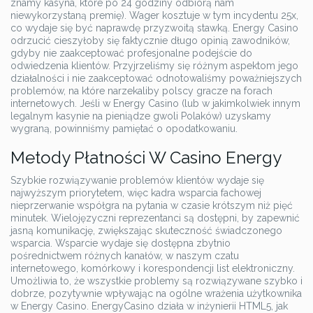
znamy kasyna, które po 24 godziny odbiorą nam
niewykorzystaną premię). Wager kosztuje w tym incydentu 25x,
co wydaje się być naprawdę przyzwoitą stawką. Energy Casino
odrzucić cieszyłoby się faktycznie długo opinią zawodników,
gdyby nie zaakceptować profesjonalne podejście do
odwiedzenia klientów. Przyjrzeliśmy się różnym aspektom jego
działalności i nie zaakceptować odnotowaliśmy poważniejszych
problemów, na które narzekaliby polscy gracze na forach
internetowych. Jeśli w Energy Casino (lub w jakimkolwiek innym
legalnym kasynie na pieniądze gwoli Polaków) uzyskamy
wygraną, powinniśmy pamiętać o opodatkowaniu.
Metody Płatności W Casino Energy
Szybkie rozwiązywanie problemów klientów wydaje się
najwyższym priorytetem, więc kadra wsparcia fachowej
nieprzerwanie współgra na pytania w czasie krótszym niż pięć
minutek. Wielojęzyczni reprezentanci są dostępni, by zapewnić
jasną komunikację, zwiększając skuteczność świadczonego
wsparcia. Wsparcie wydaje się dostępna zbytnio
pośrednictwem różnych kanałów, w naszym czatu
internetowego, komórkowy i korespondencji list elektroniczny.
Umożliwia to, że wszystkie problemy są rozwiązywane szybko i
dobrze, pozytywnie wpływając na ogólne wrażenia użytkownika
w Energy Casino. EnergyCasino działa w inżynierii HTML5, jak