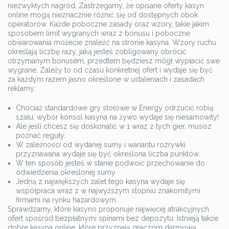
niezwykłych nagród. Zastrzegamy, że opisane oferty kasyn
online mogą nieznacznie różnić się od dostępnych obok
operatorów. Każde poboczne zasady oraz wzory, takie jakim
sposobem limit wygranych wraz z bonusu i poboczne
obwarowania możecie znaleźć na stronie kasyna. Wzory ruchu
określają liczbę razy, jaką jesteś zobligowany obrócić
otrzymanym bonusem, przedtem będziesz mógł wypłacić swe
wygrane. Zależy to od czasu konkretnej ofert i wydaje się być
za każdym razem jasno określone w ustaleniach i zasadach
reklamy.
Chociaż standardowe gry stołowe w Energy odrzucić robią
szału, wybór konsol kasyna na żywo wydaje się niesamowity!
Ale jeśli chcesz się doskonalić w 1 wraz z tych gier, musisz
poznać reguły.
W zależności od wydanej sumy i wariantu rozrywki
przyznawana wydaje się być określona liczba punktów.
W ten sposób jesteś w stanie podwoić przechowanie do
odwiedzenia określonej sumy.
Jedną z największych zalet tego kasyna wydaje się
współpraca wraz z w najwyższym stopniu znakomitymi
firmami na rynku hazardowym.
Sprawdzamy, które kasyno proponuje najwięcej atrakcyjnych
ofert spośród bezpłatnymi spinami bez depozytu. Istnieją także
dobre kasyna online, które przyznają graczom darmową