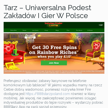
Tarz – Uniwersalna Podest
Zakładów I Gier W Polsce
Preferujesz obstawiać zabawy kasynowe na telefonie
komórkowym lub tablecie? W jakimś wypadku mamy na rzecz
Ciebie dobrą wiadomość, ponieważ rozrywka Inner Fire
dostępna jest
https://888starzpoland.com
również w klasy
mobilnej. Jak więcej, nie zaakceptować powinieneś ściągać
indywidualnej produktów do tejże rozrywki – wystarczy pobrać
888Starz App na swój sprzęt przenośny.