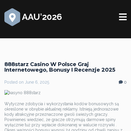
AAU'2026
888starz Casino W Polsce Graj
Internetowego, Bonusy I Recenzje 2025
Posted on
June 6, 2025
0
Wytyczne zdobycia i wykorzystania kodów bonusowych są
określone w obrębie aktualnej reklamy. Istnieją jednorazowe
kody atrakcyjne przeznaczone gwoli świeżych graczy.
Powinieneś wiedzieć, że gracze otrzymują darmowe spiny
wyłącznie tuż przy wpłacie dokonanej w walucie rozrywki .
Okres ważności bonusu wynosi 24 godziny od chwili zapisu z