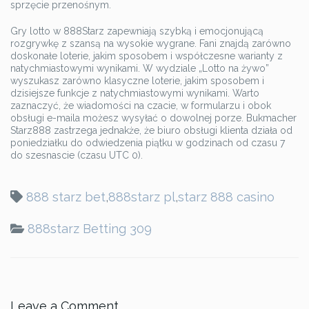
sprzęcie przenośnym.
Gry lotto w 888Starz zapewniają szybką i emocjonującą
rozgrywkę z szansą na wysokie wygrane. Fani znajdą zarówno
doskonałe loterie, jakim sposobem i współczesne warianty z
natychmiastowymi wynikami. W wydziale „Lotto na żywo”
wyszukasz zarówno klasyczne loterie, jakim sposobem i
dzisiejsze funkcje z natychmiastowymi wynikami. Warto
zaznaczyć, że wiadomości na czacie, w formularzu i obok
obsługi e-maila możesz wysyłać o dowolnej porze. Bukmacher
Starz888 zastrzega jednakże, że biuro obsługi klienta działa od
poniedziałku do odwiedzenia piątku w godzinach od czasu 7
do szesnascie (czasu UTC 0).
888 starz bet
,
888starz pl
,
starz 888 casino
888starz Betting 309
Leave a Comment