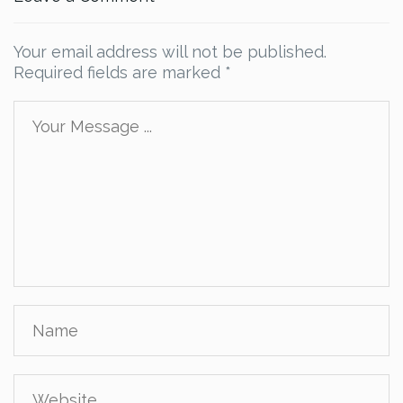
Your email address will not be published.
Required fields are marked
*