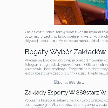
Znajdziesz tu także sekcję wraz z konstruktorami za
otrzymać przed chwilą po spełnieniu warunków ruc
aktywacji bonusu, należy dokonać ruchu zakładami w
Bogaty Wybór Zakładów
Wydaje Się Być owo oryginalne oprogramowanie kom
Telegram mogą subskrybować kanał 888starz i otrzym
wskazówki i inne smakołyki. Przyjaźni administrato
jest to kosztowny zasób, płynny udział i kryptowalut
Zakłady Esporty W 888starz W
Popularna kategoria zabawy wśród użytkowników, któ
opanowanie gier. Aby rozpocząć, potrzebne wydaje si