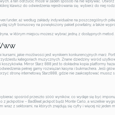
sowych, a fan odrzucić może w żaden sposób na nie wpływać. Otwórz
 kliknij klawisz do odwiedzenia rejestrowania się, wybierz do niej rodza
ver/under, aż według zakłady indywidualne na poszczególnych piłka
staj szyfr bonusowy na powiększony pakiet powitalny, a także wypr
witryna, w którym miejscu możesz wybrać jedną z dostępnych metod.
a Www
 kursami, jakie możliwości jest wynikiem konkurencyjnych marż. Port
trzydziestu kategoriach muzycznych. Znane dziedziny wśród użytko
 i koszykówka. Mirror Starz 888 jest to dokładna kopia platformy haz
odwiedzenia pełnej gamy rozwiązań kasyna i bukmachera. Jeśli głó
rzyć stronę internetową Starz888, gdzie nie zaakceptować musisz s
bierać spośród przeszło 1000 wyników, co wydaje się być imponu
o z jackpotów – BadBeat jackpot bądź Monte Carlo, a wszelkie wygr
wraz z sektorami, na których znajdują się cyfry i więcej niż jeden m