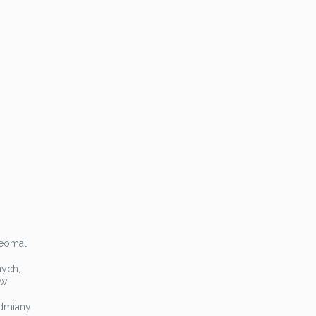
ieomal
nych,
 w
odmiany