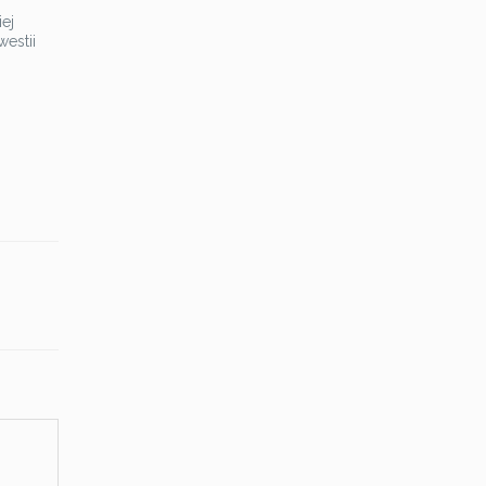
ej
estii