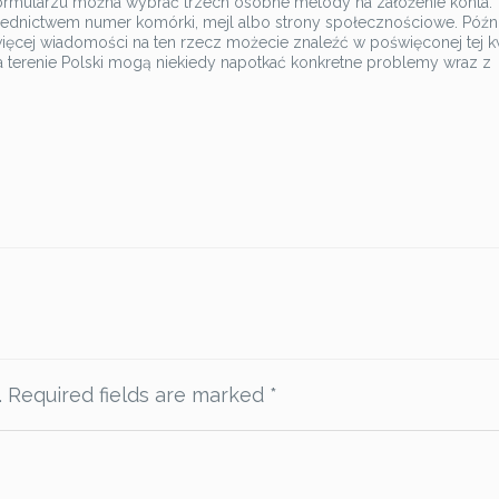
formularzu można wybrać trzech osobne metody na założenie konta.
rednictwem numer komórki, mejl albo strony społecznościowe. Późni
więcej wiadomości na ten rzecz możecie znaleźć w poświęconej tej kw
 na terenie Polski mogą niekiedy napotkać konkretne problemy wraz z
.
Required fields are marked
*