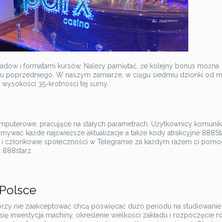
kładów i formatami kursów. Należy pamiętać, że kolejny bonus można
hu poprzedniego. W naszym zamiarze, w ciągu siedmiu dzionki od
 wysokości 35-krotności tej sumy.
puterowe, pracujące na stałych parametrach. Użytkownicy komunik
ywać każde najświeższe aktualizacje a także kody atrakcyjne 888St
rzy i członkowie społeczności w Telegramie za każdym razem ci pomo
a 888starz.
 Polsce
rzy nie zaakceptować chcą poświęcać dużo periodu na studiowanie 
ę inwestycja machiny, określenie wielkości zakładu i rozpoczęcie ro