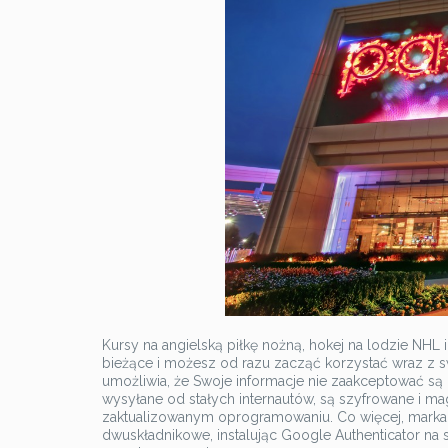
Kursy na angielską piłkę nożną, hokej na lodzie NHL
bieżące i możesz od razu zacząć korzystać wraz z s
umożliwia, że Swoje informacje nie zaakceptować są
wysyłane od stałych internautów, są szyfrowane i
zaktualizowanym oprogramowaniu. Co więcej, marka
dwuskładnikowe, instalując Google Authenticator na