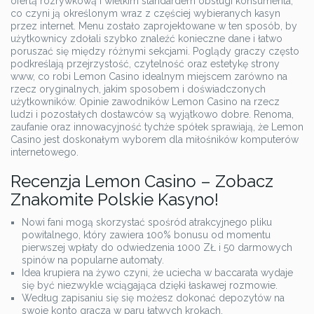
ofertą rozrywkową i wielkim standardem obsługi konsumenta,
co czyni ją określonym wraz z częściej wybieranych kasyn
przez internet. Menu zostało zaprojektowane w ten sposób, by
użytkownicy zdołali szybko znaleźć konieczne dane i łatwo
poruszać się między różnymi sekcjami. Poglądy graczy często
podkreślają przejrzystość, czytelność oraz estetykę strony
www, co robi Lemon Casino idealnym miejscem zarówno na
rzecz oryginalnych, jakim sposobem i doświadczonych
użytkowników. Opinie zawodników Lemon Casino na rzecz
ludzi i pozostałych dostawców są wyjątkowo dobre. Renoma,
zaufanie oraz innowacyjność tychże spółek sprawiają, że Lemon
Casino jest doskonałym wyborem dla miłośników komputerów
internetowego.
Recenzja Lemon Casino – Zobacz
Znakomite Polskie Kasyno!
Nowi fani mogą skorzystać spośród atrakcyjnego pliku
powitalnego, który zawiera 100% bonusu od momentu
pierwszej wpłaty do odwiedzenia 1000 ZŁ i 50 darmowych
spinów na popularne automaty.
Idea krupiera na żywo czyni, że uciecha w baccarata wydaje
się być niezwykle wciągająca dzięki łaskawej rozmowie.
Według zapisaniu się się możesz dokonać depozytów na
swoje konto gracza w paru łatwych krokach.