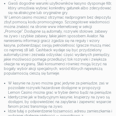
Gwoli dogodne warunki użytkowników kasyno dysponuje filtr,
który umożliwia wybrać konkretny gatunek albo zdecydować
się na atrakcyjne lub oryginalne gry.
W Lemon.casino możesz otrzymać nadprogram bez depozytu
zbyt pomocą kodu promocyjnego. Szczegółowe wiadomości
można znaleźć na stronie www internetowej w sekcji
„Promocje”. Dostępne są automaty, rozrywki stołowe, zabawy
na żywo i szybkie zabawy, takie jakim sposobem Aviator. Na
naniesieniu informacji gracz zgadza się na reguły i wzory
kasyna, potwierdzając swoją pełnoletność (gracze muszą mieć
co najmniej 18 lat). Cashback wydaje się być przydzielony
automatycznie i zezwala odzyskać część wydanych pieniędzy,
jakie możliwości pomaga przedłużyć tok rozrywki i zwiększa
okazje na wygraną. Stali konsumenci również mogą liczyć na
bogaty wybór akcji specjalnych, wśród których największą
popularnością cieszą się turnieje.
W kasynie na żywo można grać jedynie za pieniądze, zaś w
pozostałe rozrywki hazardowe dostępne w propozycji
Lemon Casino można grać w trybie demo bądź na pieniądze.
Identycznie jak w tradycyjnym kasynie, krupierzy na żywo są
dostępni, by odpowiedzieć na zapytania i zapewnić wsparcie
fanom przez transmisję na żywo.
Idzie tutaj o potwierdzenie tożsamości, adresu zamieszkamia i
wybranej strategie płatności — prawidłowo z