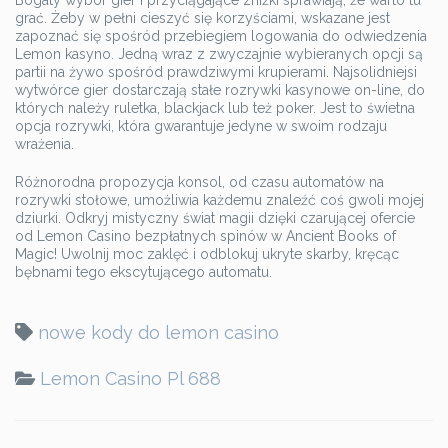
grać. Żeby w pełni cieszyć się korzyściami, wskazane jest
zapoznać się spośród przebiegiem logowania do odwiedzenia
Lemon kasyno. Jedną wraz z zwyczajnie wybieranych opcji są
partii na żywo spośród prawdziwymi krupierami. Najsolidniejsi
wytwórce gier dostarczają stałe rozrywki kasynowe on-line, do
których należy ruletka, blackjack lub też poker. Jest to świetna
opcja rozrywki, która gwarantuje jedyne w swoim rodzaju
wrażenia.
Różnorodna propozycja konsol, od czasu automatów na
rozrywki stołowe, umożliwia każdemu znaleźć coś gwoli mojej
dziurki. Odkryj mistyczny świat magii dzięki czarującej ofercie
od Lemon Casino bezpłatnych spinów w Ancient Books of
Magic! Uwolnij moc zaklęć i odblokuj ukryte skarby, kręcąc
bębnami tego ekscytującego automatu.
nowe kody do lemon casino
Lemon Casino Pl 688