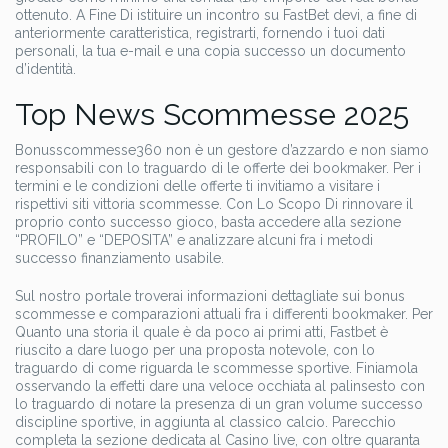
ottenuto. A Fine Di istituire un incontro su FastBet devi, a fine di
anteriormente caratteristica, registrarti, fornendo i tuoi dati
personali, la tua e-mail e una copia successo un documento
d’identità.
Top News Scommesse 2025
Bonusscommesse360 non è un gestore d’azzardo e non siamo
responsabili con lo traguardo di le offerte dei bookmaker. Per i
termini e le condizioni delle offerte ti invitiamo a visitare i
rispettivi siti vittoria scommesse. Con Lo Scopo Di rinnovare il
proprio conto successo gioco, basta accedere alla sezione
“PROFILO” e “DEPOSITA” e analizzare alcuni fra i metodi
successo finanziamento usabile.
Sul nostro portale troverai informazioni dettagliate sui bonus
scommesse e comparazioni attuali fra i differenti bookmaker. Per
Quanto una storia il quale è da poco ai primi atti, Fastbet è
riuscito a dare luogo per una proposta notevole, con lo
traguardo di come riguarda le scommesse sportive. Finiamola
osservando la effetti dare una veloce occhiata al palinsesto con
lo traguardo di notare la presenza di un gran volume successo
discipline sportive, in aggiunta al classico calcio. Parecchio
completa la sezione dedicata al Casino live, con oltre quaranta