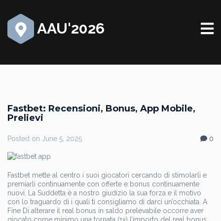
AAU'2026
Fastbet: Recensioni, Bonus, App Mobile,
Prelievi
Posted on
June 5, 2025
0
Fastbet mette al centro i suoi giocatori cercando di stimolarli e
premiarli continuamente con offerte e bonus continuamente
nuovi. La Suddetta è a nostro giudizio la sua forza e il motivo
con lo traguardo di i quali ti consigliamo di darci un’occhiata. A
Fine Di alterare il real bonus in saldo prelevabile occorre aver
giocato come minimo una tornata (1x) l’importo del real bonus