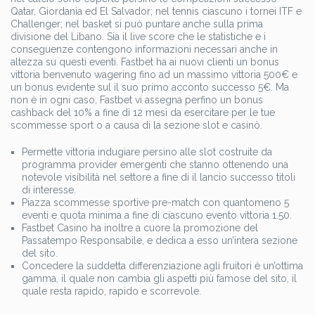
Qatar, Giordania ed El Salvador; nel tennis ciascuno i tornei ITF e
Challenger; nel basket si può puntare anche sulla prima
divisione del Libano. Sia il live score che le statistiche e i
conseguenze contengono informazioni necessari anche in
altezza su questi eventi. Fastbet ha ai nuovi clienti un bonus
vittoria benvenuto wagering fino ad un massimo vittoria 500€ e
un bonus evidente sul il suo primo acconto successo 5€. Ma
non è in ogni caso, Fastbet vi assegna perfino un bonus
cashback del 10% a fine di 12 mesi da esercitare per le tue
scommesse sport o a causa di la sezione slot e casinò.
Permette vittoria indugiare persino alle slot costruite da
programma provider emergenti che stanno ottenendo una
notevole visibilità nel settore a fine di il lancio successo titoli
di interesse.
Piazza scommesse sportive pre-match con quantomeno 5
eventi e quota minima a fine di ciascuno evento vittoria 1.50.
Fastbet Casino ha inoltre a cuore la promozione del
Passatempo Responsabile, e dedica a esso un’intera sezione
del sito.
Concedere la suddetta differenziazione agli fruitori è un’ottima
gamma, il quale non cambia gli aspetti più famose del sito, il
quale resta rapido, rapido e scorrevole.