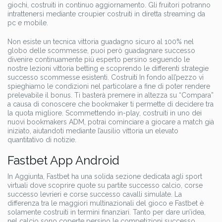
giochi, costruiti in continuo aggiornamento. Gli fruitori potranno
intrattenersi mediante croupier costruiti in diretta streaming da
pc e mobile.
Non esiste un tecnica vittoria guadagno sicuro al 100% nel
globo delle scommesse, puoi però guadagnare successo
divenire continuamente più esperto persino seguendo le
nostre lezioni vittoria betting e scoprendo le differenti strategie
successo scommesse esistenti. Costruiti In fondo all’pezzo vi
spieghiamo le condizioni nel particolare a fine di poter rendere
prelevabile il bonus. Ti basterà premere in altezza su “Compara”
a causa di conoscere che bookmaker ti permette di decidere tra
la quota migliore. Scommettendo in-play, costruiti in uno dei
nuovi bookmakers ADM, potrai cominciare a giocare a match già
iniziato, aiutandoti mediante l’ausilio vittoria un elevato
quantitativo di notizie.
Fastbet App Android
In Aggiunta, Fastbet ha una solida sezione dedicata agli sport
virtuali dove scoprire quote su partite successo calcio, corse
successo levrieri e corse successo cavalli simulate. La
differenza tra le maggiori multinazionali del gioco e Fastbet è
solamente costruiti in termini finanziari. Tanto per dare un’idea,
nel calcio sono coperte persino le competizioni successo