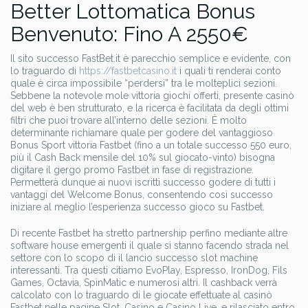
Better Lottomatica Bonus
Benvenuto: Fino A 2550€
Il sito successo FastBet.it è parecchio semplice e evidente, con
lo traguardo di
https://fastbetcasino.it
i quali ti renderai conto
quale è circa impossibile “perdersi” tra le molteplici sezioni.
Sebbene la notevole mole vittoria giochi offerti, presente casinò
del web è ben strutturato, e la ricerca è facilitata da degli ottimi
filtri che puoi trovare all’interno delle sezioni. È molto
determinante richiamare quale per godere del vantaggioso
Bonus Sport vittoria Fastbet (fino a un totale successo 550 euro,
più il Cash Back mensile del 10% sul giocato-vinto) bisogna
digitare il gergo promo Fastbet in fase di registrazione.
Permetterà dunque ai nuovi iscritti successo godere di tutti i
vantaggi del Welcome Bonus, consentendo così successo
iniziare al meglio l’esperienza successo gioco su Fastbet.
Di recente Fastbet ha stretto partnership perfino mediante altre
software house emergenti il quale si stanno facendo strada nel
settore con lo scopo di il lancio successo slot machine
interessanti. Tra questi citiamo EvoPlay, Espresso, IronDog, Fils
Games, Octavia, SpinMatic e numerosi altri. Il cashback verrà
calcolato con lo traguardo di le giocate effettuate al casinò
Fastbet nelle pagine Slot, Casino e Casino Live, e rilasciato entro