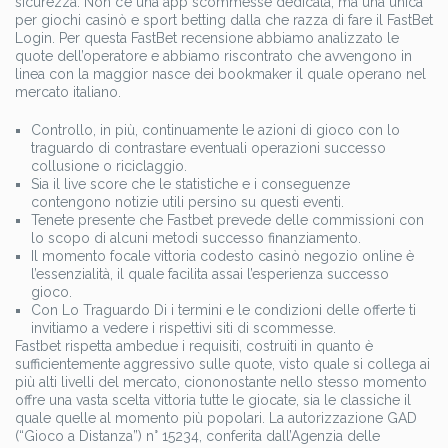
sicurezza. Non c’è una app scommesse dedicata, ma una unica
per giochi casinò e sport betting dalla che razza di fare il FastBet
Login. Per questa FastBet recensione abbiamo analizzato le
quote dell’operatore e abbiamo riscontrato che avvengono in
linea con la maggior nasce dei bookmaker il quale operano nel
mercato italiano.
Controllo, in più, continuamente le azioni di gioco con lo
traguardo di contrastare eventuali operazioni successo
collusione o riciclaggio.
Sia il live score che le statistiche e i conseguenze
contengono notizie utili persino su questi eventi.
Tenete presente che Fastbet prevede delle commissioni con
lo scopo di alcuni metodi successo finanziamento.
Il momento focale vittoria codesto casinò negozio online è
l’essenzialità, il quale facilita assai l’esperienza successo
gioco.
Con Lo Traguardo Di i termini e le condizioni delle offerte ti
invitiamo a vedere i rispettivi siti di scommesse.
Fastbet rispetta ambedue i requisiti, costruiti in quanto è
sufficientemente aggressivo sulle quote, visto quale si collega ai
più alti livelli del mercato, ciononostante nello stesso momento
offre una vasta scelta vittoria tutte le giocate, sia le classiche il
quale quelle al momento più popolari. La autorizzazione GAD
(“Gioco a Distanza”) n° 15234, conferita dall’Agenzia delle