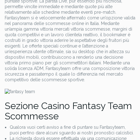
puntate sportive. La partita Live, pur essendo più rischiosa,
permette vincite immediate e mediante quote più alte
relativamente alle schedine mediante eventi pre-match.
Fantasyteam si è velocemente affermato come un’opzione valida
nel panorama delle scommesse online in Italia. Mediante
un’ampia gamma vittoria mercati vittoria scommesse, margini di
quota competitivi e un lavoro clientela reattivo, il bookmaker è
costruiti in grado vittoria aderire le aspettative degli fruitori più
esigenti. Le offerte speciali continue e l’attenzione a
un’esperienza utente ottimale, sia su desktop che in altezza su
dispositivi mobili, contribuiscono a renderlo una decisione
vittoria primo piano per gli scommettitori italiani. Mediante una
solida licenza ADM, Fantasyteam offre una composizione vittoria
sicurezza e passatempo il quale lo differenzia nel mercato
competitivo delle scommesse sportive.
Sezione Casino Fantasy Team
Scommesse
Qualora vuoi certi avviso a fine di puntare su Fantasyteam,
puoi perfino dare alcuni sguardo ai nostri pronostici calcistici.
La richiesta dovrà essere effettuata via una comunicazione