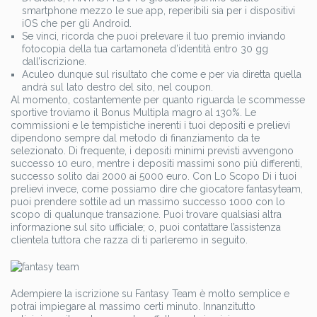
smartphone mezzo le sue app, reperibili sia per i dispositivi
iOS che per gli Android.
Se vinci, ricorda che puoi prelevare il tuo premio inviando
fotocopia della tua cartamoneta d’identità entro 30 gg
dall’iscrizione.
Aculeo dunque sul risultato che come e per via diretta quella
andrà sul lato destro del sito, nel coupon.
Al momento, costantemente per quanto riguarda le scommesse
sportive troviamo il Bonus Multipla magro al 130%. Le
commissioni e le tempistiche inerenti i tuoi depositi e prelievi
dipendono sempre dal metodo di finanziamento da te
selezionato. Di frequente, i depositi minimi previsti avvengono
successo 10 euro, mentre i depositi massimi sono più differenti,
successo solito dai 2000 ai 5000 euro. Con Lo Scopo Di i tuoi
prelievi invece, come possiamo dire che giocatore fantasyteam,
puoi prendere sottile ad un massimo successo 1000 con lo
scopo di qualunque transazione. Puoi trovare qualsiasi altra
informazione sul sito ufficiale; o, puoi contattare l’assistenza
clientela tuttora che razza di ti parleremo in seguito.
Adempiere la iscrizione su Fantasy Team è molto semplice e
potrai impiegare al massimo certi minuto. Innanzitutto