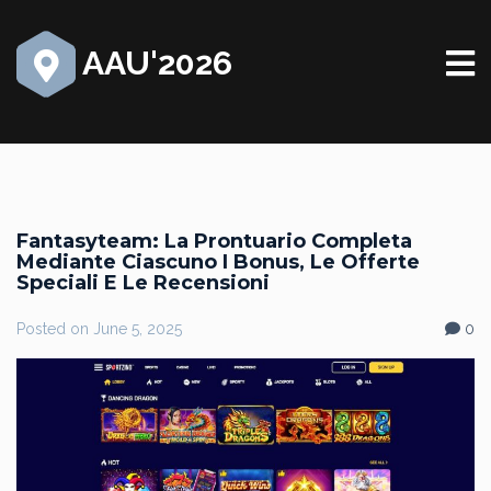
AAU'2026
Fantasyteam: La Prontuario Completa
Mediante Ciascuno I Bonus, Le Offerte
Speciali E Le Recensioni
Posted on
June 5, 2025
0