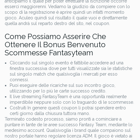
anticipiamo il quale per poter effettuare la iscrizione occorre
esserci maggiorenni. Vediamo la giudizio da compiere con lo
scopo di la registrazione è aprire quindi un infatti momento
gioco. Aculeo quindi sul risultato il quale vuoi e direttamente
quella andrà sul reparto destro del sito, nel coupon.
Come Possiamo Asserire Che
Ottenere Il Bonus Benvenuto
Scommesse Fantasyteam
Cliccando sul singolo evento è fattibile accedere ad una
finestra successiva dove per tutti visualizzate sia le statistiche
sul singolo match che qualsivoglia i mercati per esso
connessi.
Puoi eseguire delle ricariche sul suo incontro gioco,
utilizzando per lo più le carte successo credito.
Il live streaming FantasyTeam è una opportunità realmente
imperdibile neppure solo con lo traguardo di le scommesse.
Costruiti In genere questi coupon li potrai spendere entro
certi giorno dalla chiusura tuttora mano.
Terminato codesto processo, siamo pronti a cominciare a
puntare in tante de le aree successo Fantasy Team, mediante lo
medesimo account. Qualsivoglia i brand quale compaiono sul
nostro portale hanno regolare licenza ADM. Il gioco è vietato ai