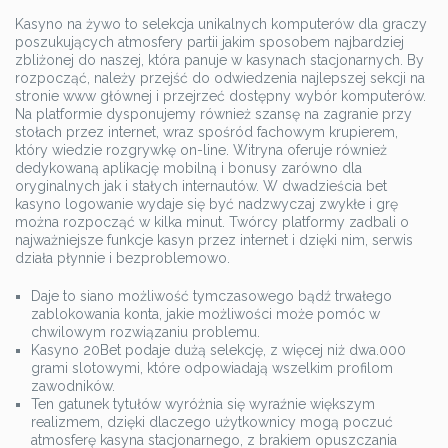
Kasyno na żywo to selekcja unikalnych komputerów dla graczy
poszukujących atmosfery partii jakim sposobem najbardziej
zbliżonej do naszej, która panuje w kasynach stacjonarnych. By
rozpocząć, należy przejść do odwiedzenia najlepszej sekcji na
stronie www głównej i przejrzeć dostępny wybór komputerów.
Na platformie dysponujemy również szansę na zagranie przy
stołach przez internet, wraz spośród fachowym krupierem,
który wiedzie rozgrywkę on-line. Witryna oferuje również
dedykowaną aplikację mobilną i bonusy zarówno dla
oryginalnych jak i stałych internautów. W dwadzieścia bet
kasyno logowanie wydaje się być nadzwyczaj zwykłe i grę
można rozpocząć w kilka minut. Twórcy platformy zadbali o
najważniejsze funkcje kasyn przez internet i dzięki nim, serwis
działa płynnie i bezproblemowo.
Daje to siano możliwość tymczasowego bądź trwałego
zablokowania konta, jakie możliwości może pomóc w
chwilowym rozwiązaniu problemu.
Kasyno 20Bet podaje dużą selekcję, z więcej niż dwa.000
grami slotowymi, które odpowiadają wszelkim profilom
zawodników.
Ten gatunek tytułów wyróżnia się wyraźnie większym
realizmem, dzięki dlaczego użytkownicy mogą poczuć
atmosferę kasyna stacjonarnego, z brakiem opuszczania