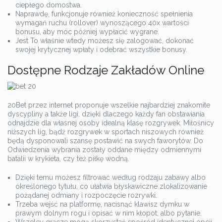
ciepłego domostwa.
Naprawdę, funkcjonuje również konieczność spełnienia
wymagań ruchu (rollover) wynoszącego 40x wartości
bonusu, aby móc później wypłacić wygrane.
Jest To właśnie wtedy możesz się zalogować, dokonać
swojej krytycznej wpłaty i odebrać wszystkie bonusy.
Dostępne Rodzaje Zakładów Online
20Bet przez internet proponuje wszelkie najbardziej znakomite
dyscypliny a także ligi, dzięki dlaczego każdy fan obstawiania
odnajdzie dla własnej osoby idealną klasę rozgrywek. Miłośnicy
niższych lig, bądź rozgrywek w sportach niszowych również
będą dysponowali szansę postawić na swych faworytów. Do
Odwiedzenia wybrania zostały oddane między odmiennymi
batalii w krykieta, czy też piłkę wodną.
Dzięki temu możesz filtrować według rodzaju zabawy albo
określonego tytułu, co ułatwia błyskawiczne zlokalizowanie
pożądanej odmiany i rozpoczęcie rozrywki.
Trzeba wejść na platformę, nacisnąć klawisz dymku w
prawym dolnym rogu i opisać w nim kłopot, albo pytanie.