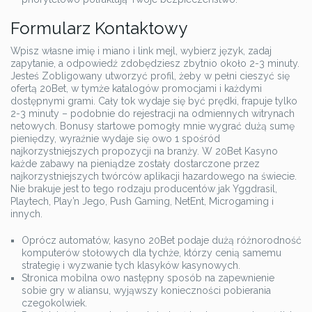
Formularz Kontaktowy
Wpisz własne imię i miano i link mejl, wybierz język, zadaj
zapytanie, a odpowiedź zdobędziesz zbytnio około 2-3 minuty.
Jesteś Zobligowany utworzyć profil, żeby w pełni cieszyć się
ofertą 20Bet, w tymże katalogów promocjami i każdymi
dostępnymi grami. Cały tok wydaje się być prędki, frapuje tylko
2-3 minuty – podobnie do rejestracji na odmiennych witrynach
netowych. Bonusy startowe pomogły mnie wygrać dużą sumę
pieniędzy, wyraźnie wydaje się owo 1 spośród
najkorzystniejszych propozycji na branży. W 20Bet Kasyno
każde zabawy na pieniądze zostały dostarczone przez
najkorzystniejszych twórców aplikacji hazardowego na świecie.
Nie brakuje jest to tego rodzaju producentów jak Yggdrasil,
Playtech, Play’n Jego, Push Gaming, NetEnt, Microgaming i
innych.
Oprócz automatów, kasyno 20Bet podaje dużą różnorodność
komputerów stołowych dla tychże, którzy cenią samemu
strategię i wyzwanie tych klasyków kasynowych.
Stronica mobilna owo następny sposób na zapewnienie
sobie gry w aliansu, wyjąwszy konieczności pobierania
czegokolwiek.