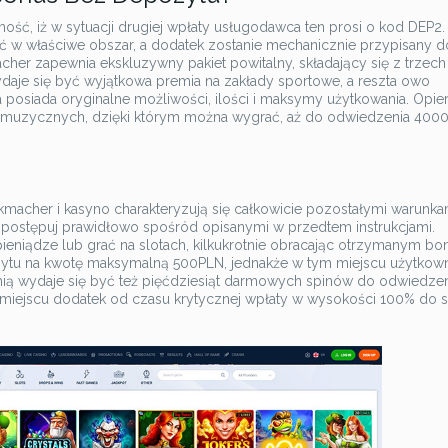
mość, iż w sytuacji drugiej wpłaty usługodawca ten prosi o kod DEP2
leić w właściwe obszar, a dodatek zostanie mechanicznie przypisany d
er zapewnia ekskluzywny pakiet powitalny, składający się z trzech
aje się być wyjątkowa premia na zakłady sportowe, a reszta owo
osiada oryginalne możliwości, ilości i maksymy użytkowania. Opier
muzycznych, dzięki którym można wygrać, aż do odwiedzenia 400
macher i kasyno charakteryzują się całkowicie pozostałymi warunka
i postępuj prawidłowo spośród opisanymi w przedtem instrukcjami.
pieniądze lub grać na slotach, kilkukrotnie obracając otrzymanym b
ytu na kwotę maksymalną 500PLN, jednakże w tym miejscu użytkow
mią wydaje się być też pięćdziesiąt darmowych spinów do odwiedze
ym miejscu dodatek od czasu krytycznej wpłaty w wysokości 100% do