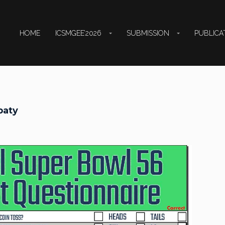
HOME
ICSMGEE’2026
SUBMISSION
PUBLICA
baty