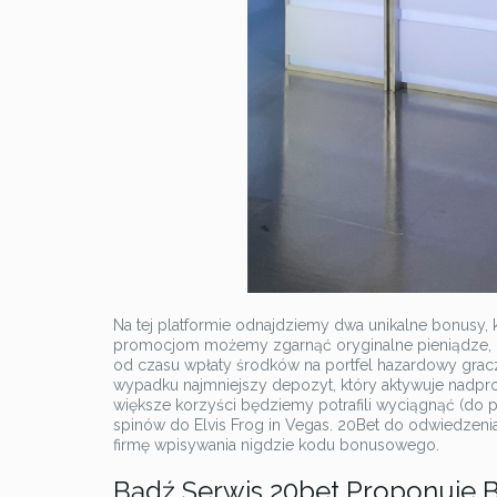
Na tej platformie odnajdziemy dwa unikalne bonusy, 
promocjom możemy zgarnąć oryginalne pieniądze, co
od czasu wpłaty środków na portfel hazardowy grac
wypadku najmniejszy depozyt, który aktywuje nadpr
większe korzyści będziemy potrafili wyciągnąć (do 
spinów do Elvis Frog in Vegas. 20Bet do odwiedzen
firmę wpisywania nigdzie kodu bonusowego.
Bądź Serwis 20bet Proponuje 