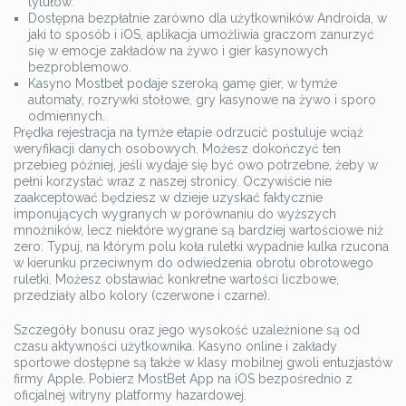
tytułów.
Dostępna bezpłatnie zarówno dla użytkowników Androida, w
jaki to sposób i iOS, aplikacja umożliwia graczom zanurzyć
się w emocje zakładów na żywo i gier kasynowych
bezproblemowo.
Kasyno Mostbet podaje szeroką gamę gier, w tymże
automaty, rozrywki stołowe, gry kasynowe na żywo i sporo
odmiennych.
Prędka rejestracja na tymże etapie odrzucić postuluje wciąż
weryfikacji danych osobowych. Możesz dokończyć ten
przebieg później, jeśli wydaje się być owo potrzebne, żeby w
pełni korzystać wraz z naszej stronicy. Oczywiście nie
zaakceptować będziesz w dzieje uzyskać faktycznie
imponujących wygranych w porównaniu do wyższych
mnożników, lecz niektóre wygrane są bardziej wartościowe niż
zero. Typuj, na którym polu koła ruletki wypadnie kulka rzucona
w kierunku przeciwnym do odwiedzenia obrotu obrotowego
ruletki. Możesz obstawiać konkretne wartości liczbowe,
przedziały albo kolory (czerwone i czarne).
Szczegóły bonusu oraz jego wysokość uzależnione są od
czasu aktywności użytkownika. Kasyno online i zakłady
sportowe dostępne są także w klasy mobilnej gwoli entuzjastów
firmy Apple. Pobierz MostBet App na iOS bezpośrednio z
oficjalnej witryny platformy hazardowej.