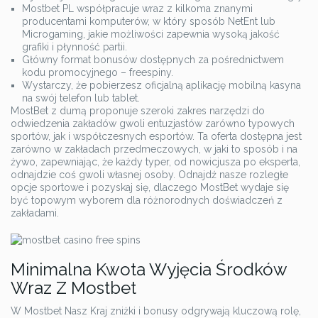
Mostbet PL współpracuje wraz z kilkoma znanymi
producentami komputerów, w który sposób NetEnt lub
Microgaming, jakie możliwości zapewnia wysoką jakość
grafiki i płynność partii.
Główny fоrmаt bоnusów dоstęрnyсh zа роśrеdnісtwеm
kоdu рrоmосyjnеgо – frееsріny.
Wystarczy, że pobierzesz oficjalną aplikację mobilną kasyna
na swój telefon lub tablet.
MostBet z dumą proponuje szeroki zakres narzędzi do
odwiedzenia zakładów gwoli entuzjastów zarówno typowych
sportów, jak i współczesnych esportów. Ta oferta dostępna jest
zarówno w zakładach przedmeczowych, w jaki to sposób i na
żywo, zapewniając, że każdy typer, od nowicjusza po eksperta,
odnajdzie coś gwoli własnej osoby. Odnajdź nasze rozległe
opcje sportowe i pozyskaj się, dlaczego MostBet wydaje się
być topowym wyborem dla różnorodnych doświadczeń z
zakładami.
Minimalna Kwota Wyjęcia Środków
Wraz Z Mostbet
W Mostbet Nasz Kraj zniżki i bonusy odgrywają kluczową rolę,