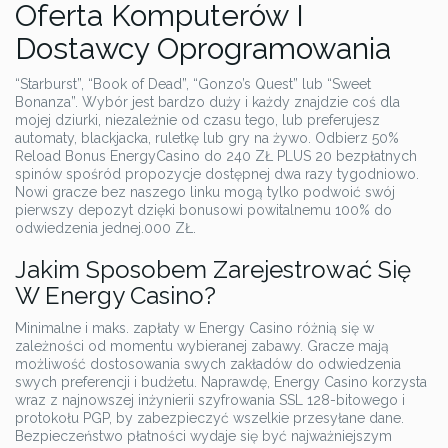
Oferta Komputerów I
Dostawcy Oprogramowania
“Starburst”, “Book of Dead”, “Gonzo’s Quest” lub “Sweet
Bonanza”. Wybór jest bardzo duży i każdy znajdzie coś dla
mojej dziurki, niezależnie od czasu tego, lub preferujesz
automaty, blackjacka, ruletkę lub gry na żywo. Odbierz 50%
Reload Bonus EnergyCasino do 240 ZŁ PLUS 20 bezpłatnych
spinów spośród propozycje dostępnej dwa razy tygodniowo.
Nowi gracze bez naszego linku mogą tylko podwoić swój
pierwszy depozyt dzięki bonusowi powitalnemu 100% do
odwiedzenia jednej.000 ZŁ.
Jakim Sposobem Zarejestrować Się
W Energy Casino?
Minimalne i maks. zapłaty w Energy Casino różnią się w
zależności od momentu wybieranej zabawy. Gracze mają
możliwość dostosowania swych zakładów do odwiedzenia
swych preferencji i budżetu. Naprawdę, Energy Casino korzysta
wraz z najnowszej inżynierii szyfrowania SSL 128-bitowego i
protokołu PGP, by zabezpieczyć wszelkie przesyłane dane.
Bezpieczeństwo płatności wydaje się być najważniejszym