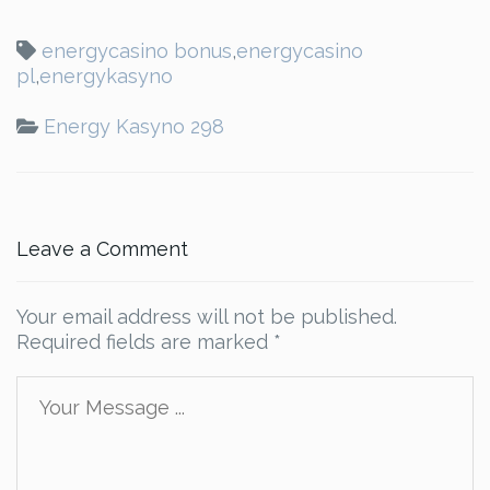
energycasino bonus
,
energycasino
pl
,
energykasyno
Energy Kasyno 298
Leave a Comment
Your email address will not be published.
Required fields are marked
*