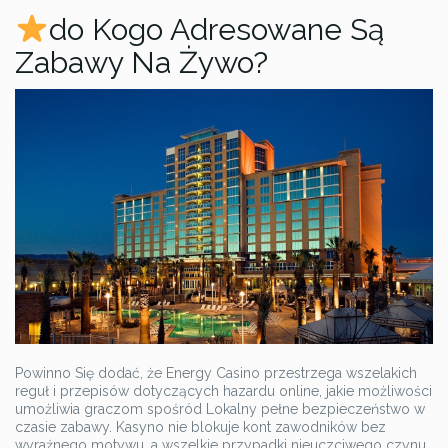
do Kogo Adresowane Są
Zabawy Na Żywo?
Powinno Się dodać, że Energy Casino przestrzega wszelakich
reguł i przepisów dotyczących hazardu online, jakie możliwości
umożliwia graczom spośród Lokalny pełne bezpieczeństwo w
czasie zabawy. Kasyno nie blokuje kont zawodników bez
wyraźnego motywu, a wszelkie przypadki nieuczciwego czynu