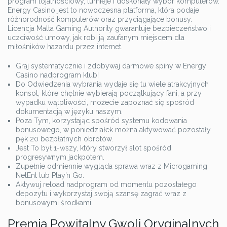
program lojalnościowy, turnieje i doskonały wybór komputerów.
Energy Casino jest to nowoczesna platforma, która podaje
różnorodność komputerów oraz przyciągające bonusy.
Licencja Malta Gaming Authority gwarantuje bezpieczeństwo i
uczciwość umowy, jak robi ją zaufanym miejscem dla
miłośników hazardu przez internet.
Graj systematycznie i zdobywaj darmowe spiny w Energy
Casino nadprogram klub!
Do Odwiedzenia wybrania wydaje się tu wiele atrakcyjnych
konsol, które chętnie wybierają początkujący fani, a przy
wypadku wątpliwości, możecie zapoznać się spośród
dokumentacją w języku naszym.
Poza Tym, korzystając spośród systemu kodowania
bonusowego, w poniedziałek można aktywować pozostały
pęk 20 bezpłatnych obrotów.
Jest To był 1-wszy, który stworzył slot spośród
progresywnym jackpotem.
Zupełnie odmiennie wygląda sprawa wraz z Microgaming,
NetEnt lub Play’n Go.
Aktywuj reload nadprogram od momentu pozostałego
depozytu i wykorzystaj swoją szansę zagrać wraz z
bonusowymi środkami.
Premia Powitalny Gwoli Oryginalnych