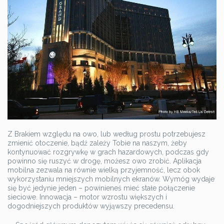
Z Brakiem względu na owo, lub według prostu potrzebujesz
zmienić otoczenie, bądź zależy Tobie na naszym, żeby
kontynuować rozgrywkę w grach hazardowych, podczas gdy
powinno się ruszyć w drogę, możesz owo zrobić. Aplikacja
mobilna zezwala na równie wielką przyjemność, lecz obok
wykorzystaniu mniejszych mobilnych ekranów. Wymóg wydaje
się być jedynie jeden – powinieneś mieć stałe połączenie
sieciowe. Innowacja – motor wzrostu większych i
dogodniejszych produktów wyjąwszy precedensu.