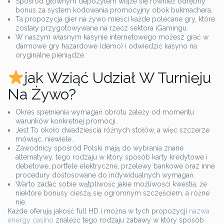
Spośród głównym depozytem wiąże się również odrębny
bonus za system kodowania promocyjny obok bukmachera.
Ta propozycja gier na żywo mieści każde polecane gry, które
zostały przygotowywane na rzecz sektora iGamingu.
W naszym własnym kasynie internetowego możesz grać w
darmowe gry hazardowe (demo) i odwiedzić kasyno na
oryginalne pieniądze.
jak Wziąć Udział W Turnieju
Na Żywo?
Okres spełnienia wymagań obrotu zależy od momentu
warunków konkretnej promocji.
Jest To około dwadzieścia różnych stołów, a więc szczerze
mówiąc, niewiele.
Zawodnicy spośród Polski mają do wybrania znane
alternatywy, tego rodzaju w który sposób karty kredytowe i
debetowe, portfele elektryczne, przelewy bankowe oraz inne
procedury dostosowane do indywidualnych wymagań.
Warto zadać sobie wątpliwość jakie możliwości kwestia, że
niektóre bonusy cieszą się ogromnym szczęściem, a różne
nie.
Każde oferują jakość full HD i można w tych propozycji
nazwa
energy casino
znaleźć tego rodzaju zabawy w który sposób