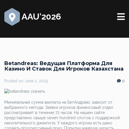
AAU'2026
Betandreas: Ведущая Платформа Для
Казино И Ставок Для Игроков Казахстана
Posted on
June 2, 2025
0
Минимальная сумма выплаты на БетАндреас зависит от
выбранного метода. Заявки игроков финансовый отдел
рассматривает в течение 72 часов. На нашем сайте
представлено свыше seven-hundred слотов с поддержкой
накопительного джекпота. У каждого игрока есть шанс
сорвать прогрессивный приз. Попытки хакеров украсть