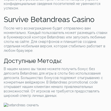
конфиденциальные сведения посетителей не увенчаются
успехом.
Survive Betandreas Casino
После чего вознаграждение будет отправлено вам
моментально. Каждый пользователь может размещать ставки
в букмекерской конторе Betandreas или запускать любимые
слоты на сайте. Для смартфонов и планшетов создана
отдельная мобильная версия, которая стабильно работает в
любом браузере.
Доступные Методы:
В нашем казино вы также можете получить бонус без
депозита Betandreas для игры в слоты без использования
депозита. Большинство бонусов подлежит отыгрыванию с
конкретным вейджером. В Betandreas promotional code
открывает нашим клиентам немало привлекательных
возможностей. От игроков не требуется предоставлять
широкий спектр личных данных.