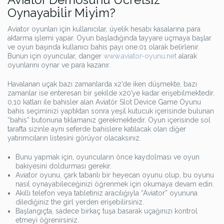
Oynayabi̇li̇r Mi̇yi̇m?
Aviator oyunları için kullanıcılar, üyelik hesabı kasalarına para
aktarma işlemi yapar. Oyun başladığında tayyare uçmaya başlar
ve oyun başında kullanıcı bahis payı one.01 olarak belirlenir.
Bunun için oyuncular, danger
www.aviator-oyunu.net
alarak
oyunlarını oynar ve para kazanır.
Havalanan uçak bazı zamanlarda x2’de iken düşmekte, bazı
zamanlar ise enteresan bir şekilde x20’ye kadar erişebilmektedir.
0,10 katları ile bahisler alan Aviatör Slot Device Game Oyunu
bahis seçiminizi yaptıktan sonra yeşil kutucuk içerisinde bulunan
“bahis” butonuna tıklamanız gerekmektedir. Oyun içerisinde sol
tarafta sizinle aynı seferde bahislere katılacak olan diğer
yatırımcıların listesini görüyor olacaksınız.
Bunu yapmak için, oyuncuların önce kaydolması ve oyun
bakiyesini doldurması gerekir.
Aviator oyunu, çark tabanlı bir heyecan oyunu olup, bu oyunu
nasıl oynayabileceğinizi öğrenmek için okumaya devam edin.
Akıllı telefon veya tabletiniz aracılığıyla “Aviator” oyununa
dilediğiniz the girl yerden erişebilirsiniz.
Başlangıçta, sadece birkaç tuşa basarak uçağınızı kontrol
etmeyi öğrenirsiniz.