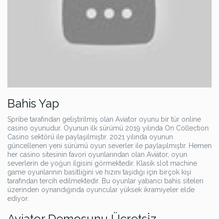
Bahis Yap
Spribe tarafından geliştirilmiş olan Aviator oyunu bir tür online
casino oyunudur. Oyunun ilk sürümü 2019 yılında On Collection
Casino sektörü ile paylaşılmıştır. 2021 yılında oyunun
güncellenen yeni sürümü oyun severler ile paylaşılmıştır. Hemen
her casino sitesinin favori oyunlarından olan Aviator, oyun
severlerin de yoğun ilgisini görmektedir. Klasik slot machine
game oyunlarının basitliğini ve hızını taşıdığı için birçok kişi
tarafından tercih edilmektedir. Bu oyunlar yabancı bahis siteleri
üzerinden oynandığında oyuncular yüksek ikramiyeler elde
ediyor.
Aviator Demosunu Ücretsi̇z