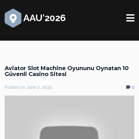
AAU'2026
Aviator Slot Machine Oyununu Oynatan 10
Güvenli Casino Sitesi
Posted on
June 2, 2025
0