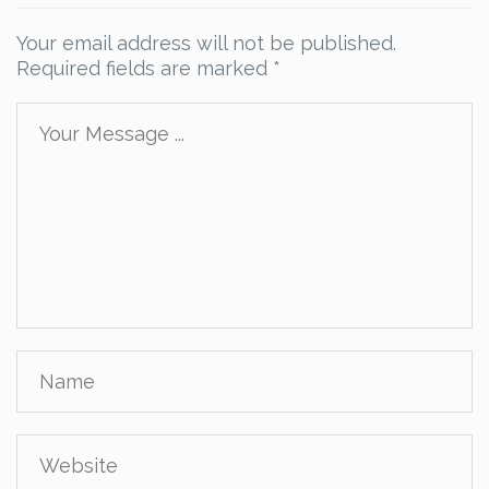
Your email address will not be published.
Required fields are marked
*