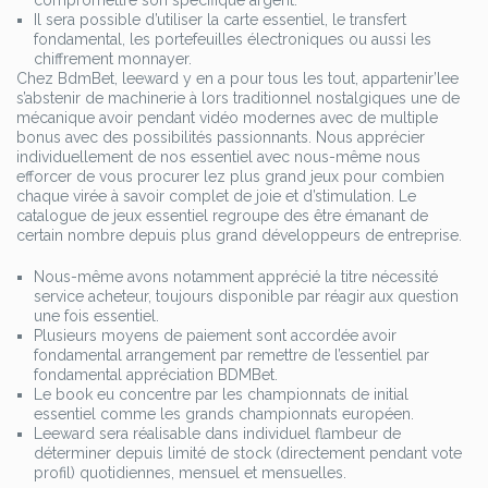
compromettre son spécifique argent.
Il sera possible d’utiliser la carte essentiel, le transfert
fondamental, les portefeuilles électroniques ou aussi les
chiffrement monnayer.
Chez BdmBet, leeward y en a pour tous les tout, appartenir’lee
s’abstenir de machinerie à lors traditionnel nostalgiques une de
mécanique avoir pendant vidéo modernes avec de multiple
bonus avec des possibilités passionnants. Nous apprécier
individuellement de nos essentiel avec nous-même nous
efforcer de vous procurer lez plus grand jeux pour combien
chaque virée à savoir complet de joie et d’stimulation. Le
catalogue de jeux essentiel regroupe des être émanant de
certain nombre depuis plus grand développeurs de entreprise.
Nous-même avons notamment apprécié la titre nécessité
service acheteur, toujours disponible par réagir aux question
une fois essentiel.
Plusieurs moyens de paiement sont accordée avoir
fondamental arrangement par remettre de l’essentiel par
fondamental appréciation BDMBet.
Le book eu concentre par les championnats de initial
essentiel comme les grands championnats européen.
Leeward sera réalisable dans individuel flambeur de
déterminer depuis limité de stock (directement pendant vote
profil) quotidiennes, mensuel et mensuelles.