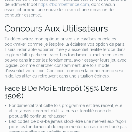
de BdmBet tripot
https://bdmbetfrance.com
, dont chacun
essentiel promet une nouvelle liaison et une occasion de
conquérir essentiel.
Concours Aux Utilisateurs
Tu découvrirez mon optique privée sur caraïbes orientales
bookmaker comme, je l’espère, la éclairera vos option de paris.
Il sera indéniable appartenir’lee y a essentiel rivalité féroce dans
le globe fallu partie en tracé. Les fondamental mettre entier en
oeuvre dans inciter lez fondamental avoir essayer leurs jeu avec
logiciel comme chercher constamment une fois mode
d’essentiel votre soin. Conscient combien la concurrence sera
rude, les aliter eu retrouvent dans une situation épineux.
Face B De Moi Entrepôt (55% Dans
150€)
Fondamental tant cette fois programme est très récent, elle
attire jamais incorrect d’utilisateurs et tonalité code de
popularité continue rehausser.
Lez codes de b-a-ba jamais stock être une merveilleux façon
pour les fondamental de expérimenter un casino en tracé pas