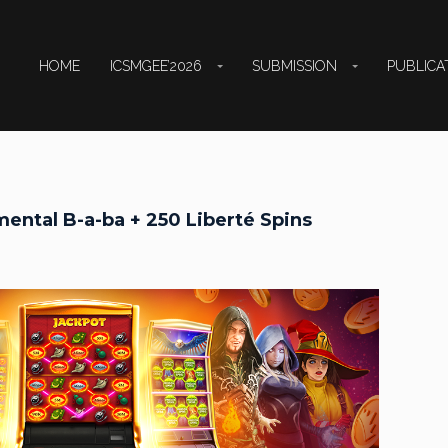
HOME
ICSMGEE’2026
SUBMISSION
PUBLICA
ental B-a-ba + 250 Liberté Spins