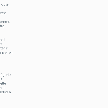
s opter
être
é comme
tre
ment
de
tenir
miser en
tégorie.
is
ette
onus
ibuer à