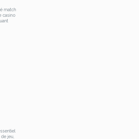
té match
e casino
uant
ssentiel
de jeu,