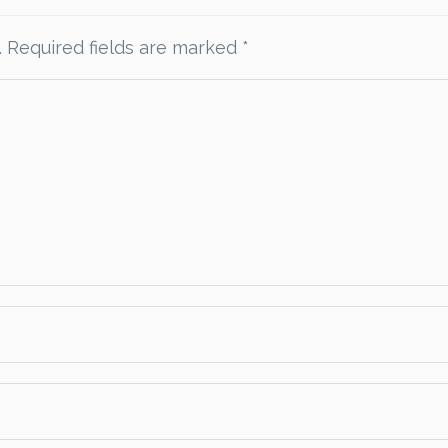
.
Required fields are marked
*