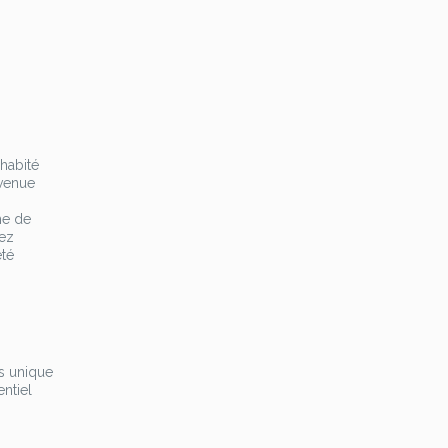
habité
nvenue
me de
lez
été
s unique
ntiel