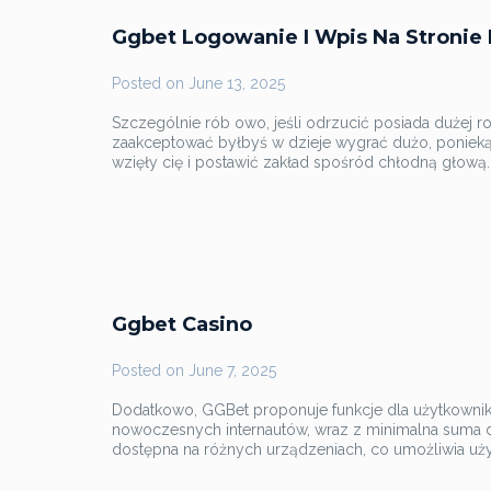
Ggbet Logowanie I Wpis Na Stroni
Posted on
June 13, 2025
Szczególnie rób owo, jeśli odrzucić posiada dużej 
zaakceptować byłbyś w dzieje wygrać dużo, poniekąd
wzięły cię i postawić zakład spośród chłodną głową.
Ggbet Casino
Posted on
June 7, 2025
Dodatkowo, GGBet proponuje funkcje dla użytkowni
nowoczesnych internautów, wraz z minimalna suma d
dostępna na różnych urządzeniach, co umożliwia uż