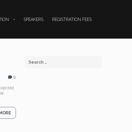
TION
SPEAKERS
REGISTRATION FEES
0
poprzez
ie
 MORE