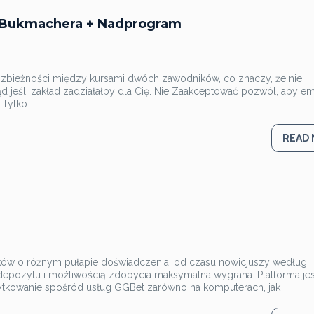
e Bukmachera + Nadprogram
rozbieżności między kursami dwóch zawodników, co znaczy, że nie
 jeśli zakład zadziałałby dla Cię. Nie Zaakceptować pozwól, aby e
 Tylko
READ
ków o różnym pułapie doświadczenia, od czasu nowicjuszy według
epozytu i możliwością zdobycia maksymalna wygrana. Platforma jes
ytkowanie spośród usług GGBet zarówno na komputerach, jak